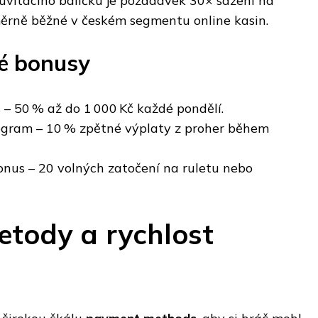
 uvítacího balíčku je požadavek 30× sázení na
oměrně běžné v českém segmentu online kasin.
é bonusy
– 50 % až do 1 000 Kč každé pondělí.
gram – 10 % zpětné výplaty z proher během
onus – 20 volných zatočení na ruletu nebo
etody a rychlost