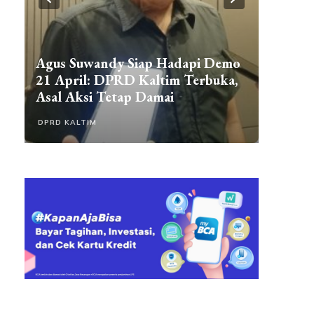
DPRD Samarinda Sosialisasikan
o
Raperda Sempadan Sungai di
DPRD 
,
Gunung Lingai, Warga Akui Baru
Perusd
Paham Aturannya
Sungai
DPRD SAMARINDA
DPRD KA