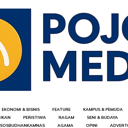
EKONOMI & BISNIS
FEATURE
KAMPUS & PEMUDA
DIKAN
PERISTIWA
RAGAM
SENI & BUDAYA
ESOSBUDHANKAMNAS
AGAMA
OPINI
ADVERT