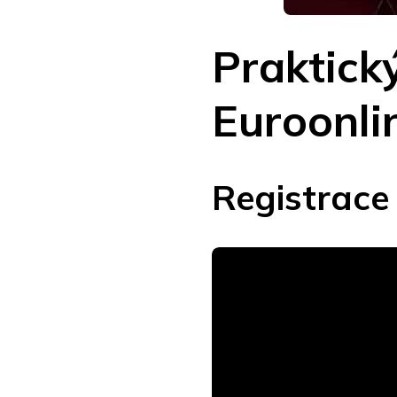
Praktick
Euroonli
Registrace