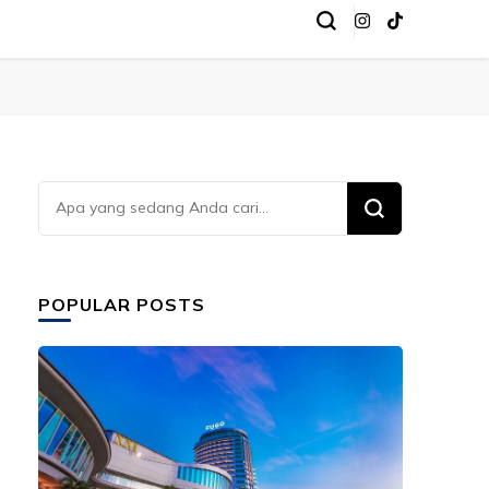
Mencari
Sesuatu?
POPULAR POSTS