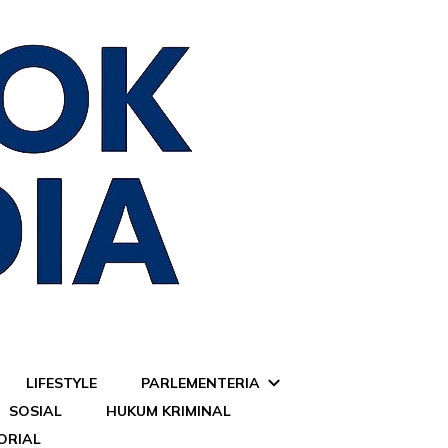
LIFESTYLE
PARLEMENTERIA
SOSIAL
HUKUM KRIMINAL
ORIAL