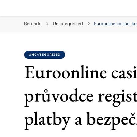
Beranda
Uncategorized
Euroonline casino: ko
UNCATEGORIZED
Euroonline cas
průvodce regist
platby a bezp