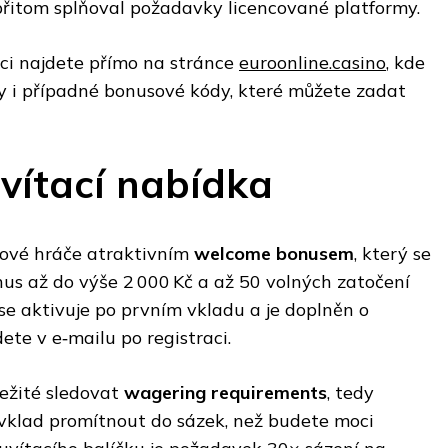
 přitom splňoval požadavky licencované platformy.
aci najdete přímo na stránce
euroonline.casino
, kde
Publik
Agus Suwandy Siap Hadapi Dem
y i případné bonusové kódy, které můžete zadat
yat, Iswandi:
21 April: DPRD Kaltim Terbuka
ji
Asal Aksi Tetap Damai
vítací nabídka
DPRD KALTIM
nové hráče atraktivním
welcome bonusem
, který se
us až do výše 2 000 Kč a až 50 volných zatočení
se aktivuje po prvním vkladu a je doplněn o
ete v e‑mailu po registraci.
ežité sledovat
wagering requirements
, tedy
 vklad promítnout do sázek, než budete moci