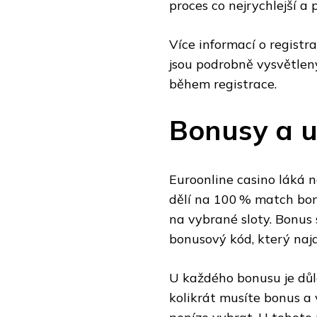
proces co nejrychlejší a
Více informací o registr
 XII DPR RI Sosialisasikan
Jawab Skeptisisme 
jsou podrobně vysvětlen
am Makan Bergizi Gratis di
Terhadap Wakil Rak
během registrace.
papan
Saya Tidak Lupa Jan
Bonusy a u
PEMKOT BALIKPAPAN
DPRD SAMARINDA
Euroonline casino láká 
dělí na 100 % match bon
na vybrané sloty. Bonus 
bonusový kód, který najd
U každého bonusu je důl
kolikrát musíte bonus a