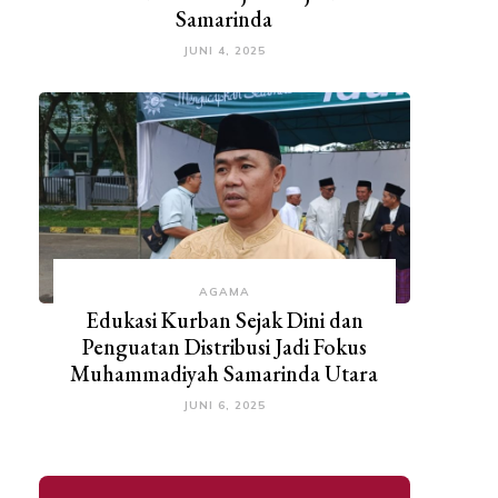
Samarinda
JUNI 4, 2025
AGAMA
Edukasi Kurban Sejak Dini dan
Penguatan Distribusi Jadi Fokus
Muhammadiyah Samarinda Utara
JUNI 6, 2025