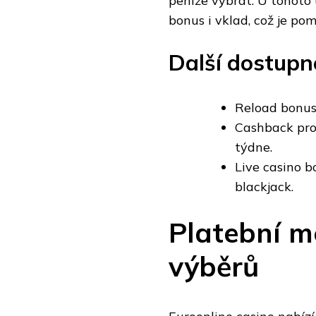
peníze vybrat. U tohoto
bonus i vklad, což je p
Další dostupn
Reload bonus 
Cashback pro
týdne.
Live casino b
blackjack.
Platební m
výběrů