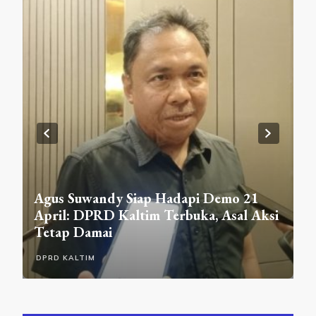
D
Agus Suwandy Siap Hadapi Demo 21
R
pa
April: DPRD Kaltim Terbuka, Asal Aksi
L
Tetap Damai
A
DPRD KALTIM
D