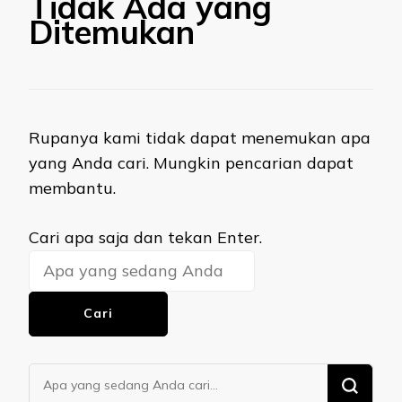
Tidak Ada yang
Ditemukan
Rupanya kami tidak dapat menemukan apa
yang Anda cari. Mungkin pencarian dapat
membantu.
Mencari
Cari apa saja dan tekan Enter.
Sesuatu?
Mencari
Sesuatu?