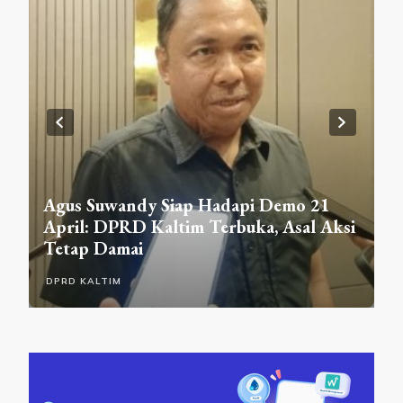
D
Agus Suwandy Siap Hadapi Demo 21
R
pa
April: DPRD Kaltim Terbuka, Asal Aksi
L
Tetap Damai
A
DPRD KALTIM
D