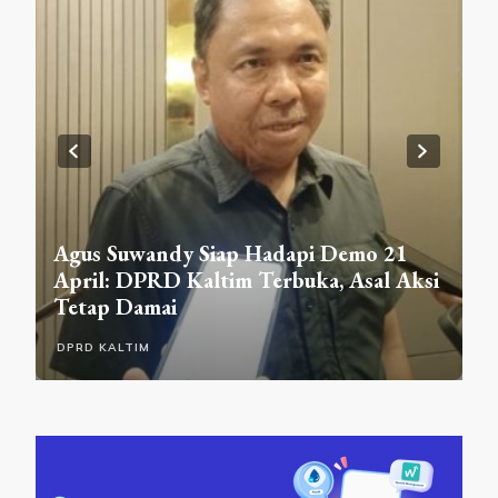
D
Agus Suwandy Siap Hadapi Demo 21
R
pa
April: DPRD Kaltim Terbuka, Asal Aksi
L
Tetap Damai
A
DPRD KALTIM
D