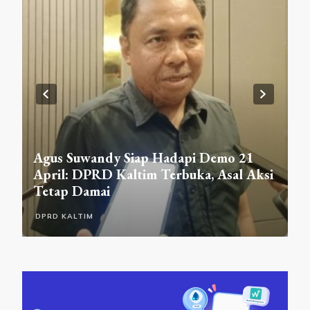
D
Agus Suwandy Siap Hadapi Demo 21
R
pa
April: DPRD Kaltim Terbuka, Asal Aksi
L
Tetap Damai
A
DPRD KALTIM
D