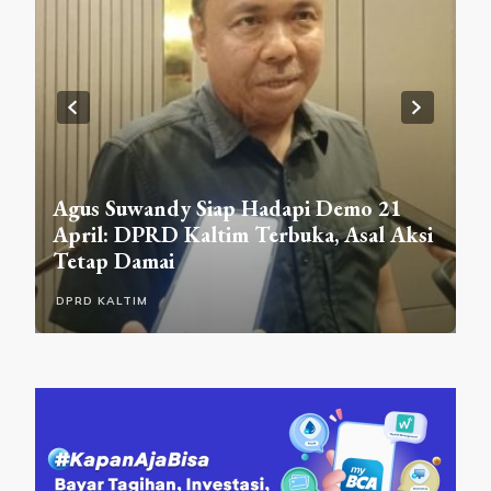
DPRD Samarinda Sosialisasikan
mo 21
Raperda Sempadan Sungai di Gunung
sal Aksi
Lingai, Warga Akui Baru Paham
Aturannya
DPRD SAMARINDA