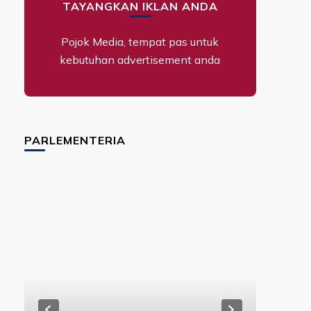
TAYANGKAN IKLAN ANDA
Pojok Media, tempat pas untuk
kebutuhan advertisement anda
PARLEMENTERIA