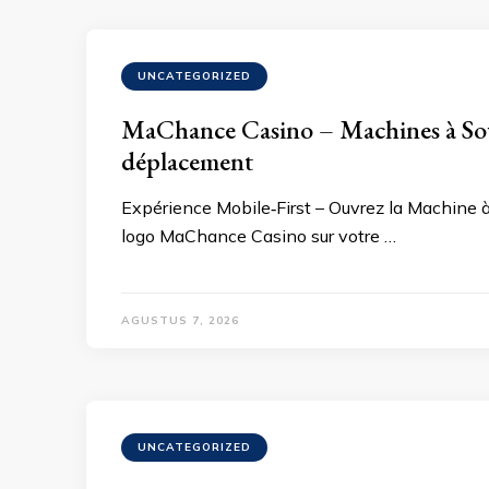
UNCATEGORIZED
MaChance Casino – Machines à So
déplacement
Expérience Mobile‑First – Ouvrez la Machine 
logo MaChance Casino sur votre …
AGUSTUS 7, 2026
UNCATEGORIZED