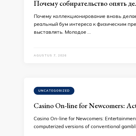
Почему собирательство опять д
Почему коллекционирование вновь дела
реальный бум интереса к физическим пр
 XII DPR RI Sosialisasikan
Jawab Skeptisisme 
выставлять. Молодое …
am Makan Bergizi Gratis di
Terhadap Wakil Rak
papan
Saya Tidak Lupa Jan
PEMKOT BALIKPAPAN
DPRD SAMARINDA
AGUSTUS 7, 2026
UNCATEGORIZED
Casino On-line for Newcomers: Activ
Casino On-line for Newcomers: Entertainments
computerized versions of conventional gambl