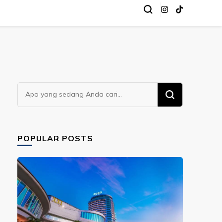
Mencari
Sesuatu?
POPULAR POSTS