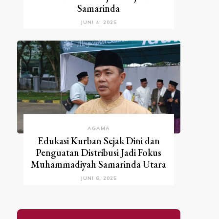
Samarinda
JUNI 4, 2025
AGAMA
Edukasi Kurban Sejak Dini dan
Penguatan Distribusi Jadi Fokus
Muhammadiyah Samarinda Utara
JUNI 6, 2025