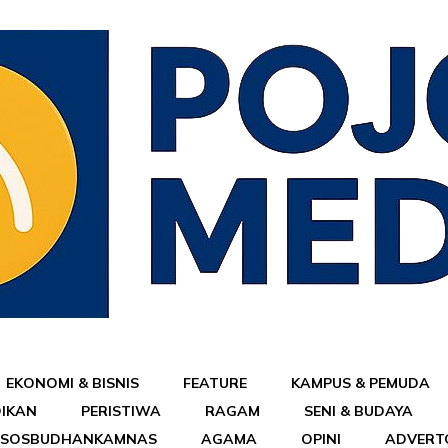
EKONOMI & BISNIS
FEATURE
KAMPUS & PEMUDA
DIKAN
PERISTIWA
RAGAM
SENI & BUDAYA
ESOSBUDHANKAMNAS
AGAMA
OPINI
ADVERT