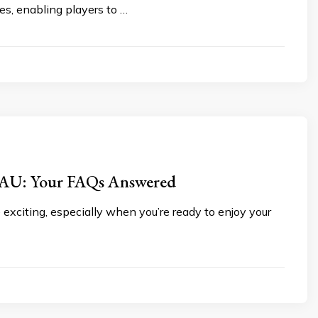
es, enabling players to …
 AU: Your FAQs Answered
 exciting, especially when you’re ready to enjoy your