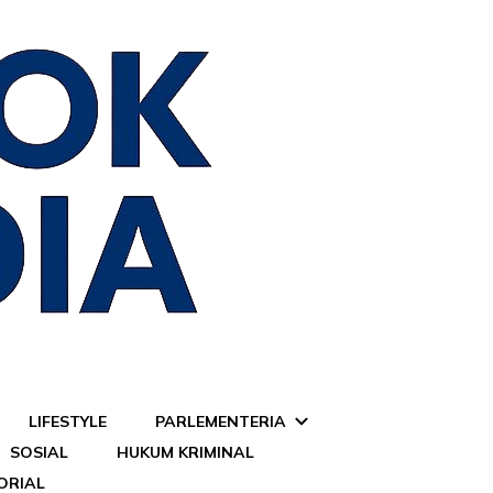
LIFESTYLE
PARLEMENTERIA
SOSIAL
HUKUM KRIMINAL
ORIAL