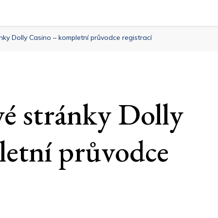
nky Dolly Casino – kompletní průvodce registrací
vé stránky Dolly
letní průvodce