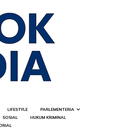
LIFESTYLE
PARLEMENTERIA
SOSIAL
HUKUM KRIMINAL
ORIAL