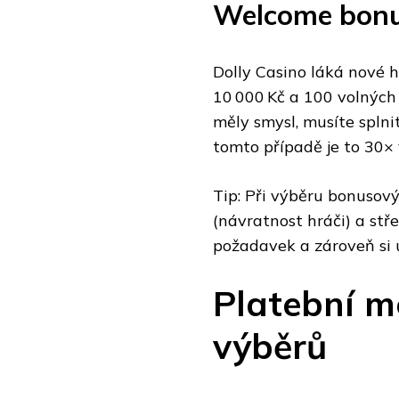
Welcome bonu
Dolly Casino láká nové
10 000 Kč a 100 volných
měly smysl, musíte spln
tomto případě je to 30×
Tip: Při výběru bonusov
(návratnost hráči) a stře
požadavek a zároveň si 
Platební m
výběrů