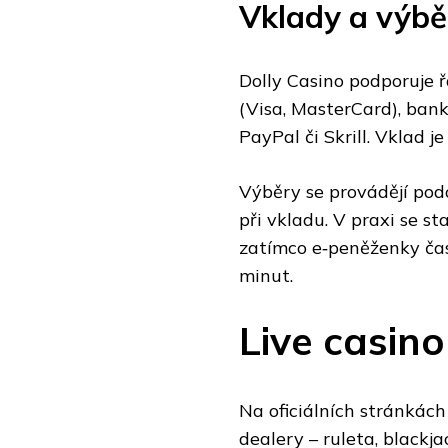
Vklady a výbě
Dolly Casino podporuje 
(Visa, MasterCard), ban
PayPal či Skrill. Vklad 
Výběry se provádějí podo
při vkladu. V praxi se 
zatímco e‑peněženky čas
minut.
Live casino
Na oficiálních stránkách
dealery – ruleta, blackj