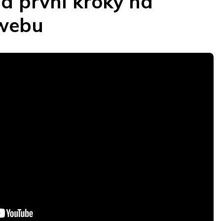
 a první kroky na
 webu