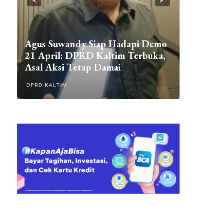
DPRD Samarinda Sosialisasikan
o
Raperda Sempadan Sungai di
DPRD 
,
Gunung Lingai, Warga Akui Baru
Perusd
Paham Aturannya
Sungai
DPRD SAMARINDA
DPRD KA