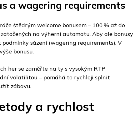
s a wagering requirements
 hráče štědrým welcome bonusem – 100 % až do
 zatočených na výherní automatu. Aby ale bonusy
it podmínky sázení (wagering requirements). V
 výše bonusu.
ých her se zaměřte na ty s vysokým RTP
dní volatilitou – pomáhá to rychleji splnit
užít zábavu.
etody a rychlost