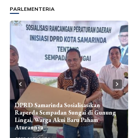
PARLEMENTERIA
DPRD Samarinda Sosialisasikan
Raperda Sempadan Sungai di Gunung
si
Lingai, Warga Akui Baru Paham
D
Aturannya
d