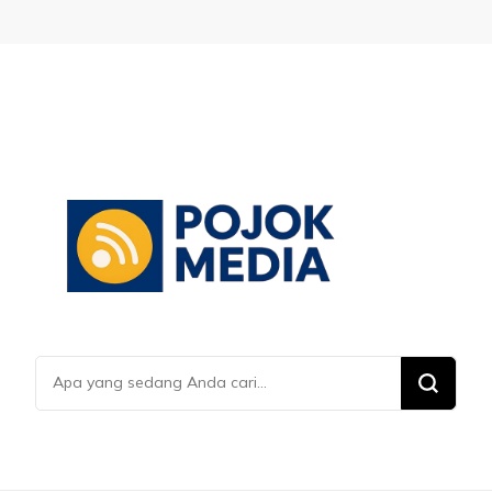
Mencari
Sesuatu?