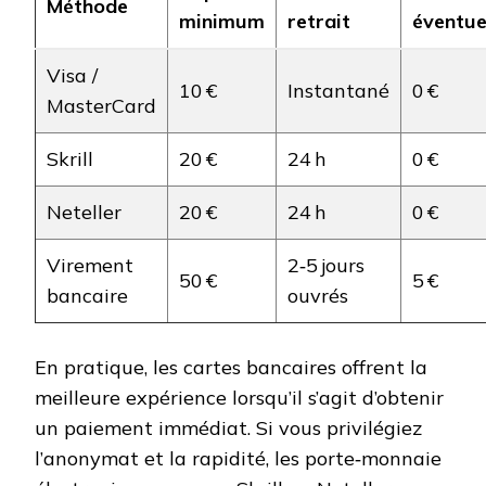
Méthode
minimum
retrait
éventue
Visa /
10 €
Instantané
0 €
MasterCard
Skrill
20 €
24 h
0 €
Neteller
20 €
24 h
0 €
Virement
2‑5 jours
50 €
5 €
bancaire
ouvrés
En pratique, les cartes bancaires offrent la
meilleure expérience lorsqu’il s’agit d’obtenir
un paiement immédiat. Si vous privilégiez
l’anonymat et la rapidité, les porte‑monnaie