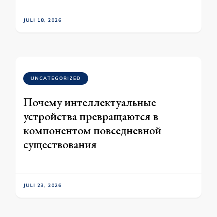
JULI 18, 2026
UNCATEGORIZED
Почему интеллектуальные
устройства превращаются в
компонентом повседневной
существования
JULI 23, 2026