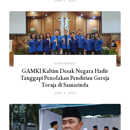
JUNI 3, 2025
SAMARINDA
GAMKI Kaltim Desak Negara Hadir
Tanggapi Penolakan Pendirian Gereja
Toraja di Samarinda
JUNI 4, 2025