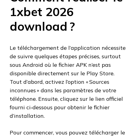
1xbet 2026
download ?
Le téléchargement de l’application nécessite
de suivre quelques étapes précises, surtout
sous Android où le fichier APK n’est pas
disponible directement sur le Play Store.
Tout d’abord, activez l’option « Sources
inconnues » dans les paramètres de votre
téléphone. Ensuite, cliquez sur le lien officiel
fourni ci‑dessous pour obtenir le fichier
d’installation.
Pour commencer, vous pouvez télécharger le