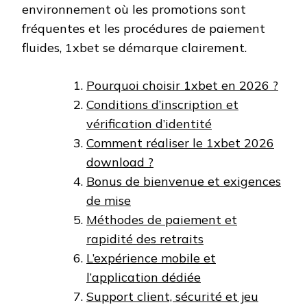
environnement où les promotions sont
fréquentes et les procédures de paiement
fluides, 1xbet se démarque clairement.
Pourquoi choisir 1xbet en 2026 ?
Conditions d’inscription et
vérification d’identité
Comment réaliser le 1xbet 2026
download ?
Bonus de bienvenue et exigences
de mise
Méthodes de paiement et
rapidité des retraits
L’expérience mobile et
l’application dédiée
Support client, sécurité et jeu