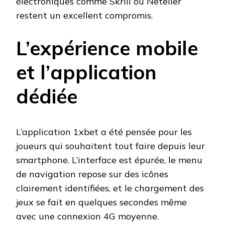
électroniques comme Skrill ou Neteller
restent un excellent compromis.
L’expérience mobile
et l’application
dédiée
L’application 1xbet a été pensée pour les
joueurs qui souhaitent tout faire depuis leur
smartphone. L’interface est épurée, le menu
de navigation repose sur des icônes
clairement identifiées, et le chargement des
jeux se fait en quelques secondes même
avec une connexion 4G moyenne.