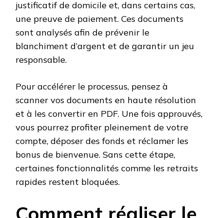
justificatif de domicile et, dans certains cas,
une preuve de paiement. Ces documents
sont analysés afin de prévenir le
blanchiment d’argent et de garantir un jeu
responsable.
Pour accélérer le processus, pensez à
scanner vos documents en haute résolution
et à les convertir en PDF. Une fois approuvés,
vous pourrez profiter pleinement de votre
compte, déposer des fonds et réclamer les
bonus de bienvenue. Sans cette étape,
certaines fonctionnalités comme les retraits
rapides restent bloquées.
Comment réaliser le