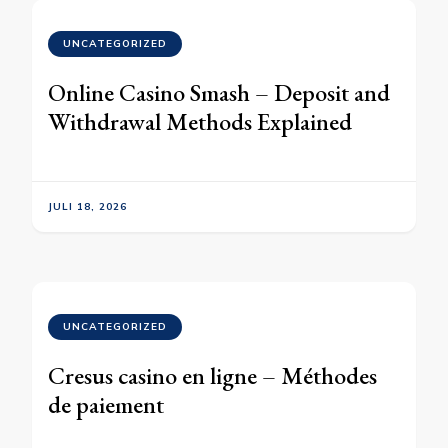
UNCATEGORIZED
Online Casino Smash – Deposit and
Withdrawal Methods Explained
JULI 18, 2026
UNCATEGORIZED
Cresus casino en ligne – Méthodes
de paiement