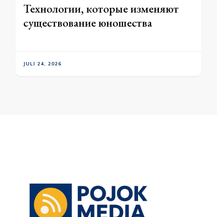
Технологии, которые изменяют
существование юношества
JULI 24, 2026