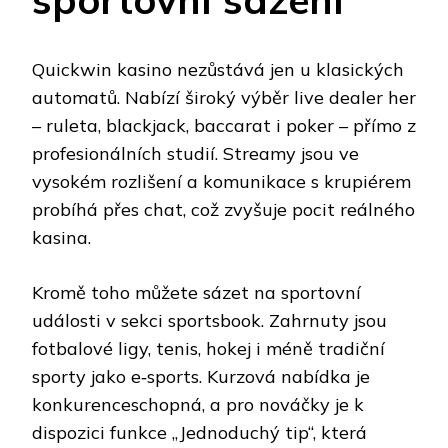
Quickwin kasino nezůstává jen u klasických
automatů. Nabízí široký výběr live dealer her
– ruleta, blackjack, baccarat i poker – přímo z
profesionálních studií. Streamy jsou ve
vysokém rozlišení a komunikace s krupiérem
probíhá přes chat, což zvyšuje pocit reálného
kasina.
Kromě toho můžete sázet na sportovní
události v sekci sportsbook. Zahrnuty jsou
fotbalové ligy, tenis, hokej i méně tradiční
sporty jako e‑sports. Kurzová nabídka je
konkurenceschopná, a pro nováčky je k
dispozici funkce „Jednoduchý tip“, která