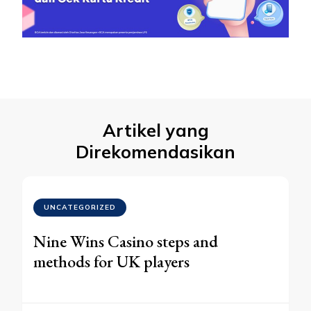
Artikel yang
Direkomendasikan
UNCATEGORIZED
Nine Wins Casino steps and
methods for UK players