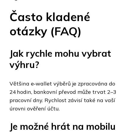
Často kladené
otázky (FAQ)
Jak rychle mohu vybrat
výhru?
Většina e‑wallet výběrů je zpracována do
24 hodin, bankovní převod může trvat 2–3
pracovní dny. Rychlost závisí také na vaší
úrovni ověření účtu.
Je možné hrát na mobilu