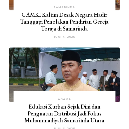
SAMARINDA
GAMKI Kaltim Desak Negara Hadir
Tanggapi Penolakan Pendirian Gereja
Toraja di Samarinda
JUNI 4, 2025
AGAMA
Edukasi Kurban Sejak Dini dan
Penguatan Distribusi Jadi Fokus
Muhammadiyah Samarinda Utara
JUNI 6, 2025