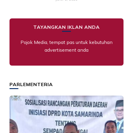
TAYANGKAN IKLAN ANDA
Pojok Media, tempat pas untuk kebutuhan
advertisement anda
PARLEMENTERIA