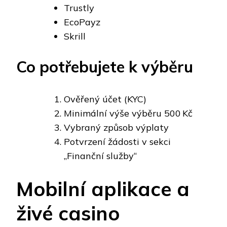
Trustly
EcoPayz
Skrill
Co potřebujete k výběru
Ověřený účet (KYC)
Minimální výše výběru 500 Kč
Vybraný způsob výplaty
Potvrzení žádosti v sekci
„Finanční služby“
Mobilní aplikace a
živé casino