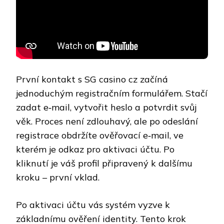
První kontakt s SG casino cz začíná
jednoduchým registračním formulářem. Stačí
zadat e‑mail, vytvořit heslo a potvrdit svůj
věk. Proces není zdlouhavý, ale po odeslání
registrace obdržíte ověřovací e‑mail, ve
kterém je odkaz pro aktivaci účtu. Po
kliknutí je váš profil připravený k dalšímu
kroku – první vklad.
Po aktivaci účtu vás systém vyzve k
základnímu ověření identity. Tento krok