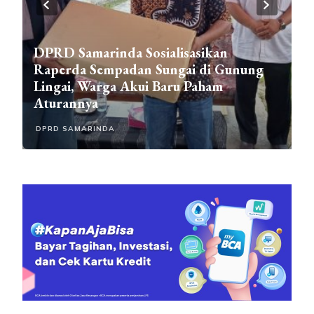
DPRD Samarinda Sosialisasikan
Raperda Sempadan Sungai di Gunung
si
Lingai, Warga Akui Baru Paham
D
Aturannya
d
DPRD SAMARINDA
D