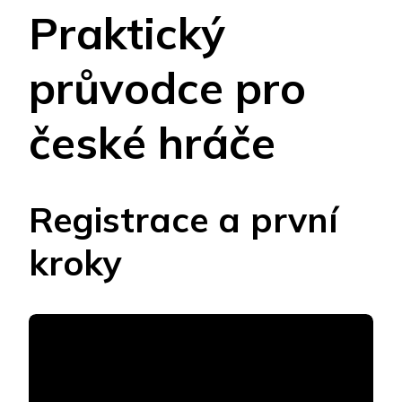
Praktický
průvodce pro
české hráče
Registrace a první
kroky