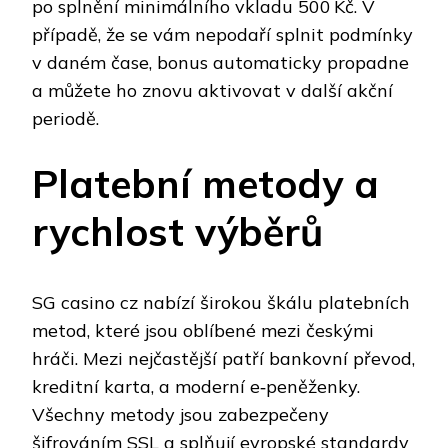
po splnění minimálního vkladu 500 Kč. V
případě, že se vám nepodaří splnit podmínky
v daném čase, bonus automaticky propadne
a můžete ho znovu aktivovat v další akční
periodě.
Platební metody a
rychlost výběrů
SG casino cz nabízí širokou škálu platebních
metod, které jsou oblíbené mezi českými
hráči. Mezi nejčastější patří bankovní převod,
kreditní karta, a moderní e‑peněženky.
Všechny metody jsou zabezpečeny
šifrováním SSL a splňují evropské standardy