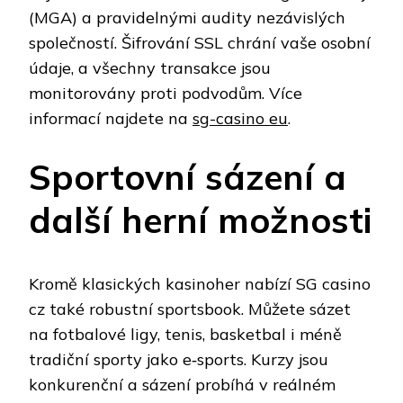
(MGA) a pravidelnými audity nezávislých
společností. Šifrování SSL chrání vaše osobní
údaje, a všechny transakce jsou
monitorovány proti podvodům. Více
informací najdete na
sg-casino eu
.
Sportovní sázení a
další herní možnosti
Kromě klasických kasinoher nabízí SG casino
cz také robustní sportsbook. Můžete sázet
na fotbalové ligy, tenis, basketbal i méně
tradiční sporty jako e‑sports. Kurzy jsou
konkurenční a sázení probíhá v reálném