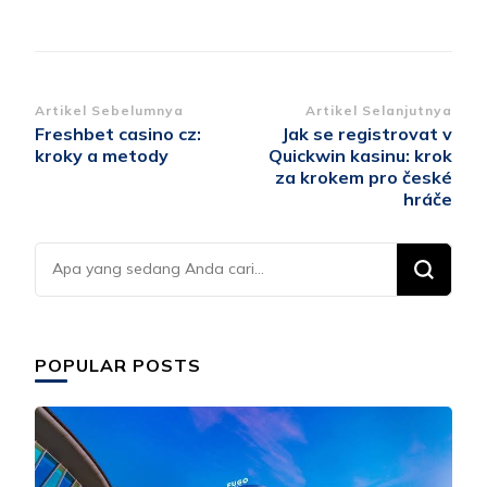
Navigasi
Artikel Sebelumnya
Artikel Selanjutnya
Freshbet casino cz:
Jak se registrovat v
Artikel
kroky a metody
Quickwin kasinu: krok
za krokem pro české
hráče
Mencari
Sesuatu?
POPULAR POSTS