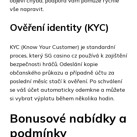
objeví chyba, podpora vám pomůže rychle
vše napravit.
Ověření identity (KYC)
KYC (Know Your Customer) je standardní
proces, který SG casino cz používá k zajištění
bezpečnosti hráčů. Odeslání kopie
občanského průkazu a případně účtu za
poslední měsíc stačí k ověření. Po schválení
se váš účet automaticky odemkne a můžete
si vybrat výplatu během několika hodin.
Bonusové nabídky a
podmínky