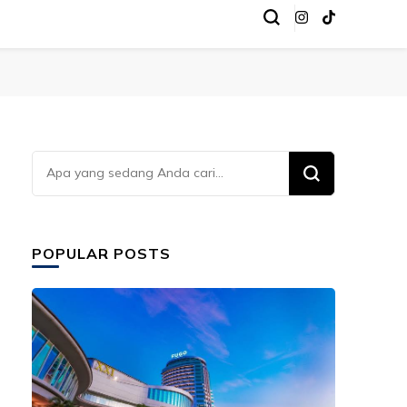
Mencari
Sesuatu?
POPULAR POSTS