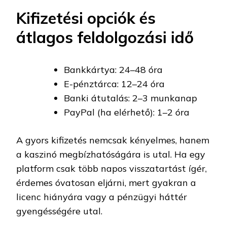
Kifizetési opciók és
átlagos feldolgozási idő
Bankkártya: 24–48 óra
E-pénztárca: 12–24 óra
Banki átutalás: 2–3 munkanap
PayPal (ha elérhető): 1–2 óra
A gyors kifizetés nemcsak kényelmes, hanem
a kaszinó megbízhatóságára is utal. Ha egy
platform csak több napos visszatartást ígér,
érdemes óvatosan eljárni, mert gyakran a
licenc hiányára vagy a pénzügyi háttér
gyengésségére utal.