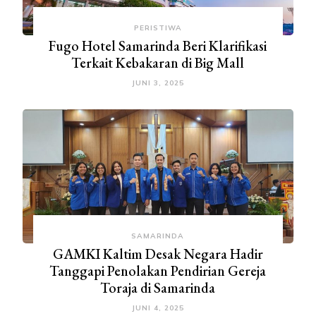
PERISTIWA
Fugo Hotel Samarinda Beri Klarifikasi
Terkait Kebakaran di Big Mall
JUNI 3, 2025
SAMARINDA
GAMKI Kaltim Desak Negara Hadir
Tanggapi Penolakan Pendirian Gereja
Toraja di Samarinda
JUNI 4, 2025