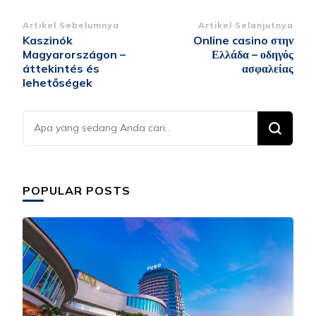
Navigasi
Artikel Sebelumnya
Artikel Selanjutnya
Kaszinók
Online casino στην
Artikel
Magyarországon –
Ελλάδα – οδηγός
áttekintés és
ασφαλείας
lehetőségek
Mencari
Sesuatu?
POPULAR POSTS