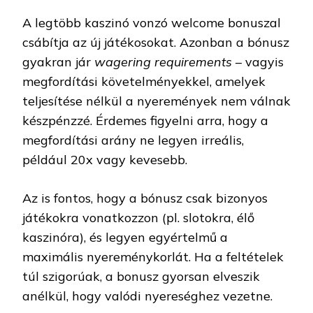
A legtöbb kaszinó vonzó welcome bonuszal
csábítja az új játékosokat. Azonban a bónusz
gyakran jár
wagering requirements
– vagyis
megfordítási követelményekkel, amelyek
teljesítése nélkül a nyeremények nem válnak
készpénzzé. Érdemes figyelni arra, hogy a
megfordítási arány ne legyen irreális,
például 20x vagy kevesebb.
Az is fontos, hogy a bónusz csak bizonyos
játékokra vonatkozzon (pl. slotokra, élő
kaszinóra), és legyen egyértelmű a
maximális nyereménykorlát. Ha a feltételek
túl szigorúak, a bonusz gyorsan elveszik
anélkül, hogy valódi nyereséghez vezetne.