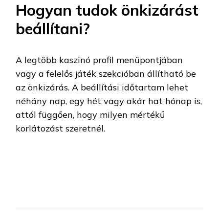
Hogyan tudok önkizárást
beállítani?
A legtöbb kaszinó profil menüpontjában
vagy a felelős játék szekcióban állítható be
az önkizárás. A beállítási időtartam lehet
néhány nap, egy hét vagy akár hat hónap is,
attól függően, hogy milyen mértékű
korlátozást szeretnél.