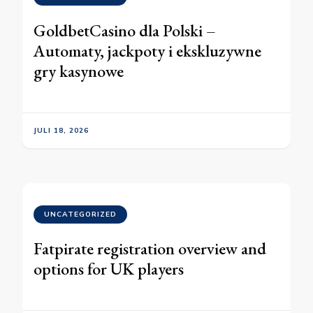
GoldbetCasino dla Polski –
Automaty, jackpoty i ekskluzywne
gry kasynowe
JULI 18, 2026
UNCATEGORIZED
Fatpirate registration overview and
options for UK players