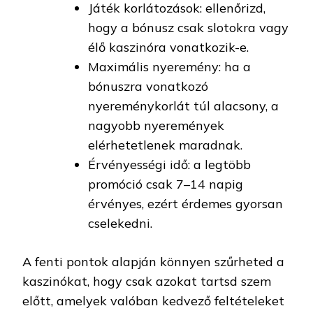
Játék korlátozások: ellenőrizd,
hogy a bónusz csak slotokra vagy
élő kaszinóra vonatkozik-e.
Maximális nyeremény: ha a
bónuszra vonatkozó
nyereménykorlát túl alacsony, a
nagyobb nyeremények
elérhetetlenek maradnak.
Érvényességi idő: a legtöbb
promóció csak 7–14 napig
érvényes, ezért érdemes gyorsan
cselekedni.
A fenti pontok alapján könnyen szűrheted a
kaszinókat, hogy csak azokat tartsd szem
előtt, amelyek valóban kedvező feltételeket