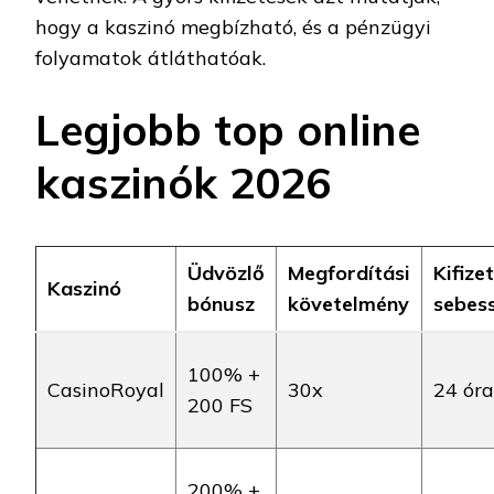
hogy a kaszinó megbízható, és a pénzügyi
folyamatok átláthatóak.
Legjobb top online
kaszinók 2026
Üdvözlő
Megfordítási
Kifize
Kaszinó
bónusz
követelmény
sebes
100% +
CasinoRoyal
30x
24 óra
200 FS
200% +