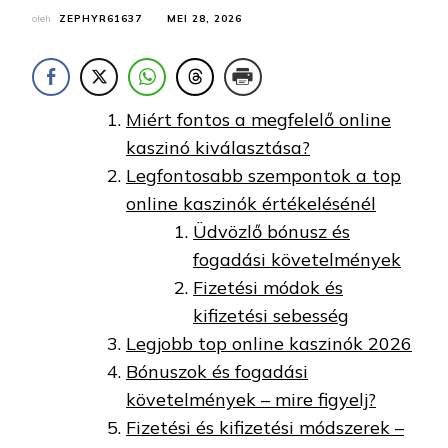
oleh
ZEPHYR61637
MEI 28, 2026
Miért fontos a megfelelő online
kaszinó kiválasztása?
Legfontosabb szempontok a top
online kaszinók értékelésénél
Üdvözlő bónusz és
fogadási követelmények
Fizetési módok és
kifizetési sebesség
Legjobb top online kaszinók 2026
Bónuszok és fogadási
követelmények – mire figyelj?
Fizetési és kifizetési módszerek –