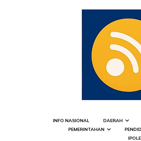
Pojok Media
INFO NASIONAL
DAERAH
PEMERINTAHAN
PENDI
IPOL