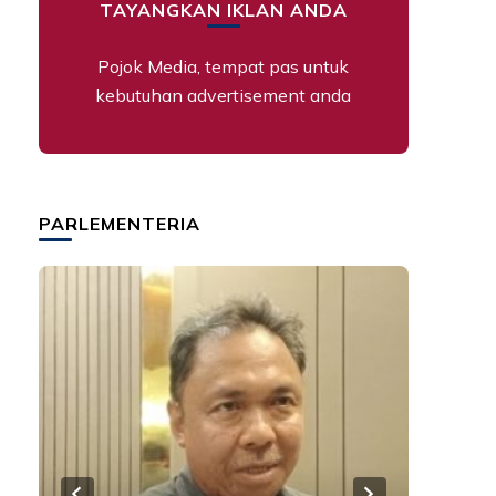
TAYANGKAN IKLAN ANDA
Pojok Media, tempat pas untuk
kebutuhan advertisement anda
PARLEMENTERIA