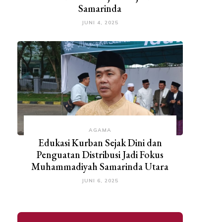
Samarinda
JUNI 4, 2025
AGAMA
Edukasi Kurban Sejak Dini dan
Penguatan Distribusi Jadi Fokus
Muhammadiyah Samarinda Utara
JUNI 6, 2025