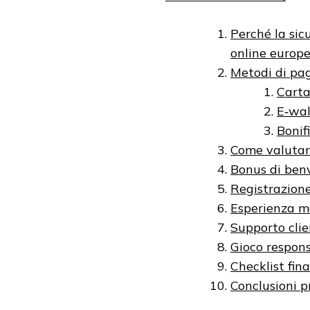
Perché la si
online europe
Metodi di pag
Carta
E‑wall
Bonif
Come valutare
Bonus di ben
Registrazione 
Esperienza m
Supporto clie
Gioco respons
Checklist fina
Conclusioni p