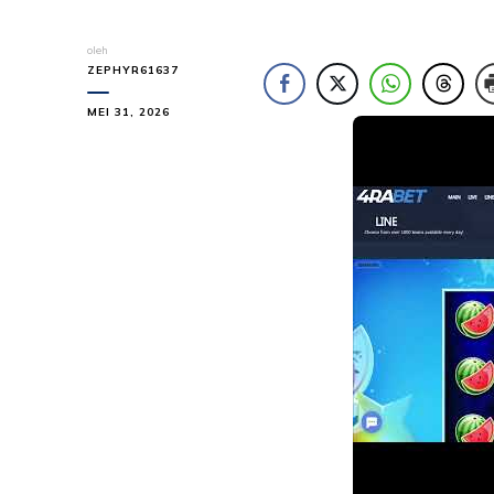
oleh
ZEPHYR61637
MEI 31, 2026