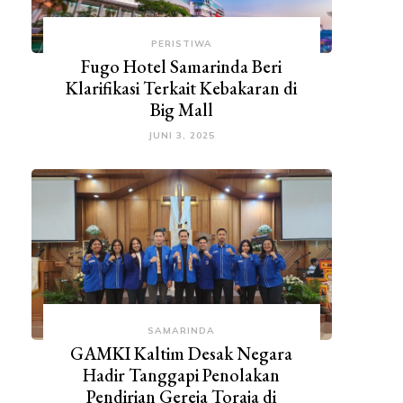
PERISTIWA
Fugo Hotel Samarinda Beri
Klarifikasi Terkait Kebakaran di
Big Mall
JUNI 3, 2025
SAMARINDA
GAMKI Kaltim Desak Negara
Hadir Tanggapi Penolakan
Pendirian Gereja Toraja di