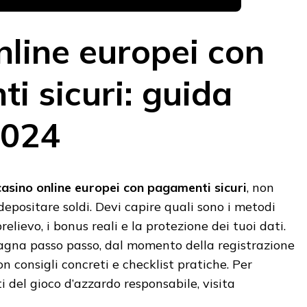
nline europei con
i sicuri: guida
2024
casino online europei con pagamenti sicuri
, non
depositare soldi. Devi capire quali sono i metodi
prelievo, i bonus reali e la protezione dei tuoi dati.
gna passo passo, dal momento della registrazione
on consigli concreti e checklist pratiche. Per
i del gioco d’azzardo responsabile, visita