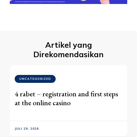
Artikel yang
Direkomendasikan
UNCATEGORIZED
4 rabet – registration and first steps
at the online casino
JULI 29, 2026