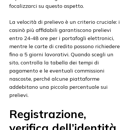
focalizzarci su questo aspetto.
La velocità di prelievo è un criterio cruciale: i
casinò più affidabili garantiscono prelievi
entro 24‑48 ore per i portafogli elettronici,
mentre le carte di credito possono richiedere
fino a 5 giorni lavorativi. Quando scegli un
sito, controlla la tabella dei tempi di
pagamento e le eventuali commissioni
nascoste, perché alcune piattaforme
addebitano una piccola percentuale sui
prelievi.
Registrazione,
verifica dell’identità