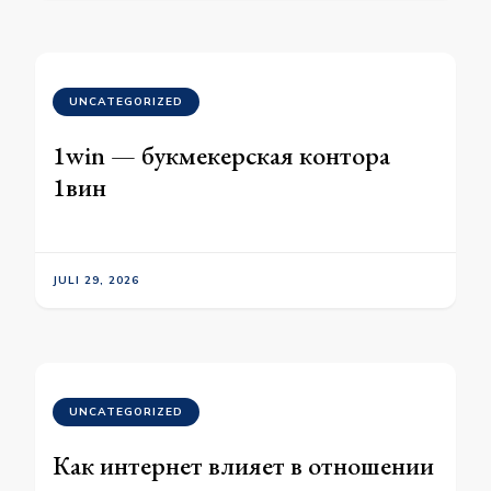
UNCATEGORIZED
1win — букмекерская контора
1вин
JULI 29, 2026
UNCATEGORIZED
Как интернет влияет в отношении