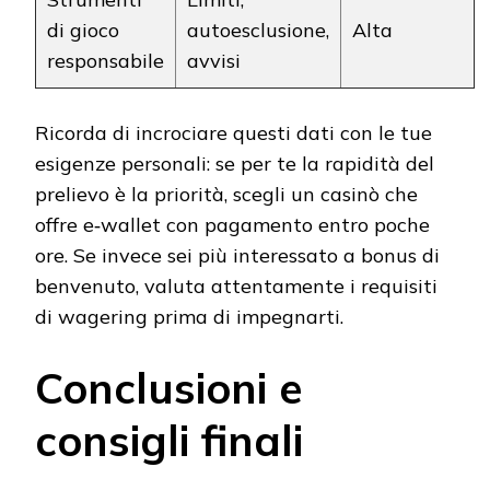
di gioco
autoesclusione,
Alta
responsabile
avvisi
Ricorda di incrociare questi dati con le tue
esigenze personali: se per te la rapidità del
prelievo è la priorità, scegli un casinò che
offre e‑wallet con pagamento entro poche
ore. Se invece sei più interessato a bonus di
benvenuto, valuta attentamente i requisiti
di wagering prima di impegnarti.
Conclusioni e
consigli finali