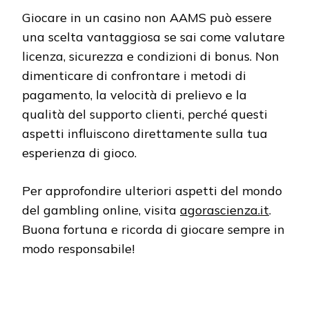
Giocare in un casino non AAMS può essere
una scelta vantaggiosa se sai come valutare
licenza, sicurezza e condizioni di bonus. Non
dimenticare di confrontare i metodi di
pagamento, la velocità di prelievo e la
qualità del supporto clienti, perché questi
aspetti influiscono direttamente sulla tua
esperienza di gioco.
Per approfondire ulteriori aspetti del mondo
del gambling online, visita
agorascienza.it
.
Buona fortuna e ricorda di giocare sempre in
modo responsabile!