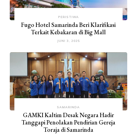
PERISTIWA
Fugo Hotel Samarinda Beri Klarifikasi
Terkait Kebakaran di Big Mall
JUNI 3, 2025
SAMARINDA
GAMKI Kaltim Desak Negara Hadir
Tanggapi Penolakan Pendirian Gereja
Toraja di Samarinda