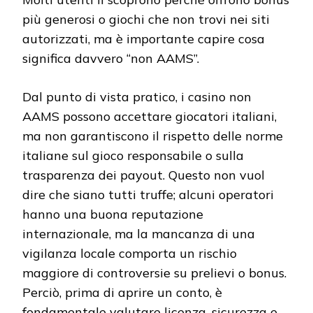
più generosi o giochi che non trovi nei siti
autorizzati, ma è importante capire cosa
significa davvero “non AAMS”.
Dal punto di vista pratico, i casino non
AAMS possono accettare giocatori italiani,
ma non garantiscono il rispetto delle norme
italiane sul gioco responsabile o sulla
trasparenza dei payout. Questo non vuol
dire che siano tutti truffe; alcuni operatori
hanno una buona reputazione
internazionale, ma la mancanza di una
vigilanza locale comporta un rischio
maggiore di controversie su prelievi o bonus.
Perciò, prima di aprire un conto, è
fondamentale valutare licenza, sicurezza e