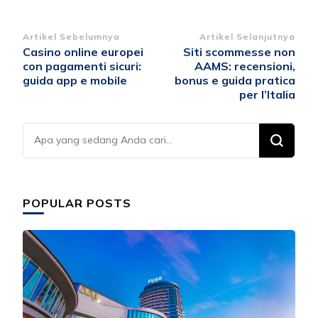
Navigasi
Artikel Sebelumnya
Artikel Selanjutnya
Casino online europei
Siti scommesse non
Artikel
con pagamenti sicuri:
AAMS: recensioni,
guida app e mobile
bonus e guida pratica
per l’Italia
Mencari
Sesuatu?
POPULAR POSTS