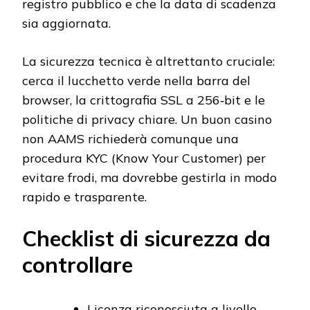
registro pubblico e che la data di scadenza
sia aggiornata.
La sicurezza tecnica è altrettanto cruciale:
cerca il lucchetto verde nella barra del
browser, la crittografia SSL a 256‑bit e le
politiche di privacy chiare. Un buon casino
non AAMS richiederà comunque una
procedura KYC (Know Your Customer) per
evitare frodi, ma dovrebbe gestirla in modo
rapido e trasparente.
Checklist di sicurezza da
controllare
Licenza riconosciuta a livello