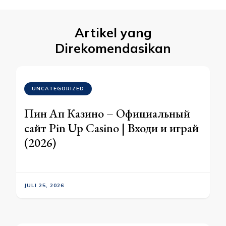
Artikel yang
Direkomendasikan
UNCATEGORIZED
Пин Ап Казино – Официальный
сайт Pin Up Casino | Входи и играй
(2026)
JULI 25, 2026