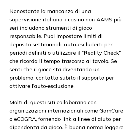
Nonostante la mancanza di una
supervisione italiana, i casino non AAMS più
seri includono strumenti di gioco
responsabile. Puoi impostare limiti di
deposito settimanali, auto‑escluderti per
periodi definiti o utilizzare il “Reality Check”
che ricorda il tempo trascorso al tavolo. Se
senti che il gioco sta diventando un
problema, contatta subito il supporto per
attivare l’auto‑esclusione.
Molti di questi siti collaborano con
organizzazioni internazionali come GamCare
o eCOGRA, fornendo link a linee di aiuto per
dipendenza da gioco. È buona norma leggere