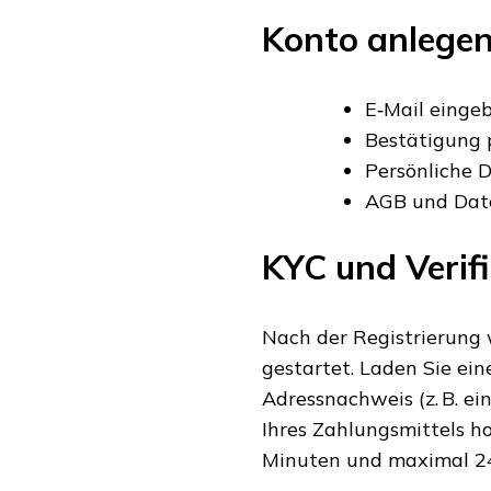
Konto anlegen 
E‑Mail einge
Bestätigung p
Persönliche D
AGB und Date
KYC und Verif
Nach der Registrierung
gestartet. Laden Sie ein
Adressnachweis (z. B. e
Ihres Zahlungsmittels h
Minuten und maximal 2