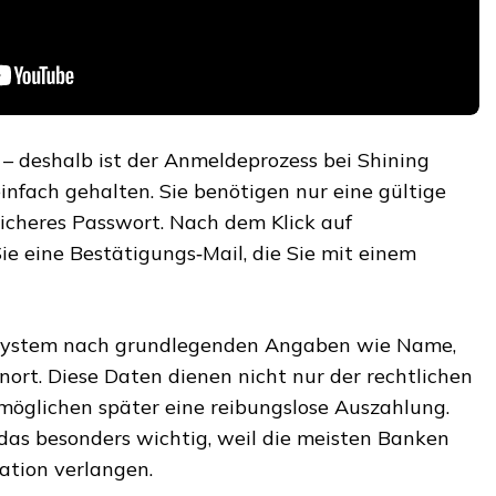
 – deshalb ist der Anmeldeprozess bei Shining
nfach gehalten. Sie benötigen nur eine gültige
sicheres Passwort. Nach dem Klick auf
Sie eine Bestätigungs‑Mail, die Sie mit einem
 System nach grundlegenden Angaben wie Name,
t. Diese Daten dienen nicht nur der rechtlichen
möglichen später eine reibungslose Auszahlung.
 das besonders wichtig, weil die meisten Banken
kation verlangen.