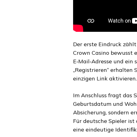
Der erste Eindruck zählt
Crown Casino bewusst ei
E‑Mail‑Adresse und ein 
„Registrieren“ erhalten 
einzigen Link aktivieren.
Im Anschluss fragt das
Geburtsdatum und Wohnor
Absicherung, sondern er
Für deutsche Spieler ist
eine eindeutige Identifi