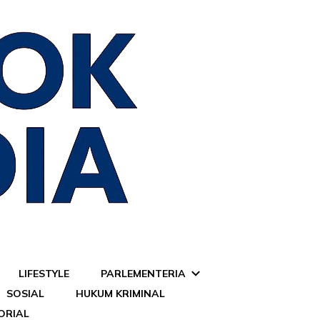
LIFESTYLE
PARLEMENTERIA
SOSIAL
HUKUM KRIMINAL
ORIAL