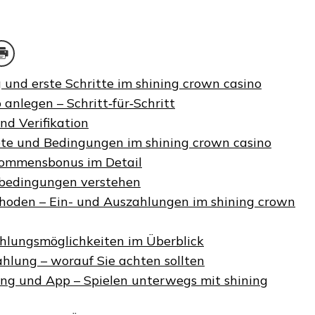
 und erste Schritte im shining crown casino
 anlegen – Schritt‑für‑Schritt
nd Verifikation
e und Bedingungen im shining crown casino
kommensbonus im Detail
bedingungen verstehen
oden – Ein- und Auszahlungen im shining crown
hlungsmöglichkeiten im Überblick
hlung – worauf Sie achten sollten
ng und App – Spielen unterwegs mit shining