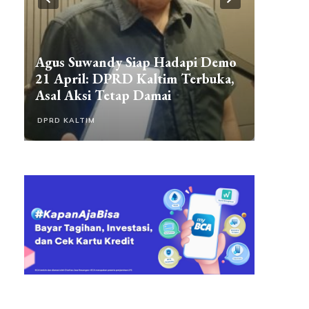
DPRD Samarinda Sosialisasikan
o
Raperda Sempadan Sungai di
DPRD 
,
Gunung Lingai, Warga Akui Baru
Perusd
Paham Aturannya
Sungai
DPRD SAMARINDA
DPRD KA