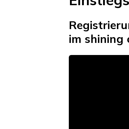
Registrieru
 XII DPR RI Sosialisasikan
Jawab Skeptisisme 
am Makan Bergizi Gratis di
Terhadap Wakil Rak
im shining
papan
Saya Tidak Lupa Jan
PEMKOT BALIKPAPAN
DPRD SAMARINDA