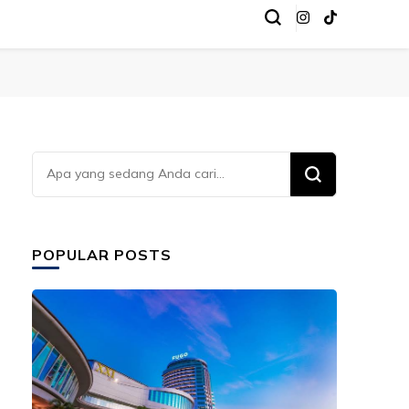
Mencari
Sesuatu?
POPULAR POSTS