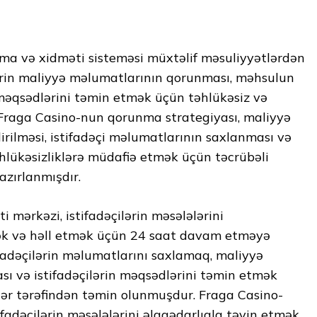
a və xidməti sisteməsi müxtəlif məsuliyyətlərdən
ilərin maliyyə məlumatlarının qorunması, məhsulun
in məqsədlərini təmin etmək üçün təhlükəsiz və
 Fraga Casino-nun qorunma strategiyası, maliyyə
irilməsi, istifadəçi məlumatlarının saxlanması və
hlükəsizliklərə müdafiə etmək üçün təcrübəli
azırlanmışdır.
 mərkəzi, istifadəçilərin məsələlərini
mək və həll etmək üçün 24 saat davam etməyə
ifadəçilərin məlumatlarını saxlamaq, maliyyə
ı və istifadəçilərin məqsədlərini təmin etmək
ər tərəfindən təmin olunmuşdur. Fraga Casino-
ifadəçilərin məsələlərini əlaqədarlıqla təyin etmək