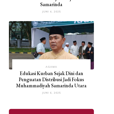
Samarinda
JUNI 4, 2025
AGAMA
Edukasi Kurban Sejak Dini dan
Penguatan Distribusi Jadi Fokus
Muhammadiyah Samarinda Utara
JUNI 6, 2025