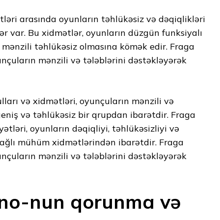
əri arasında oyunların təhlükəsiz və dəqiqlikləri
r var. Bu xidmətlər, oyunların düzgün funksiyalı
 mənzili təhlükəsiz olmasına kömək edir. Fraga
çuların mənzili və tələblərini dəstəkləyərək
arı və xidmətləri, oyunçuların mənzili və
geniş və təhlükəsiz bir qrupdan ibarətdir. Fraga
tləri, oyunların dəqiqliyi, təhlükəsizliyi və
bağlı mühüm xidmətlərindən ibarətdir. Fraga
çuların mənzili və tələblərini dəstəkləyərək
ino-nun qorunma və