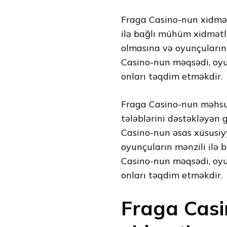
Fraga Casino-nun xidmətl
ilə bağlı mühüm xidmətlə
olmasına və oyunçuların
Casino-nun məqsədi, oyun
onları təqdim etməkdir.
Fraga Casino-nun məhsull
tələblərini dəstəkləyən 
Casino-nun əsas xüsusiyyə
oyunçuların mənzili ilə 
Casino-nun məqsədi, oyun
onları təqdim etməkdir.
Fraga Cas