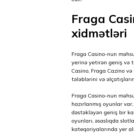
Fraga Casi
 XII DPR RI Sosialisasikan
Jawab Skeptisisme 
xidmətləri
am Makan Bergizi Gratis di
Terhadap Wakil Rak
papan
Saya Tidak Lupa Jan
PEMKOT BALIKPAPAN
DPRD SAMARINDA
Fraga Casino-nun məhsull
yerinə yetirən geniş və 
Casino, Fraga Cazino və
tələblərini və əlçatışların
Fraga Casino-nun məhsull
hazırlanmış oyunlar var.
dəstəkləyən geniş bir k
oyunları, əsaslıqda slotl
kateqoriyalarında yer alı