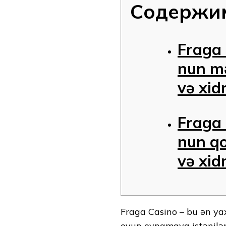
Содержи
Fraga 
nun mə
və xid
Fraga 
nun q
və xid
Fraga Casino – bu ən yax
oyun oynamaya istənilən