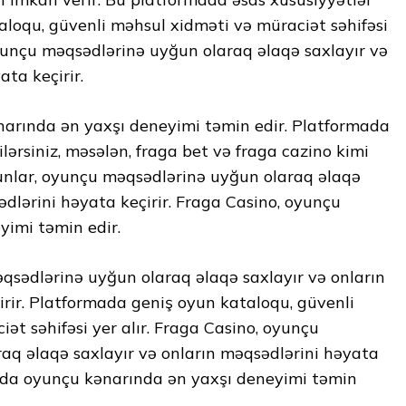
aloqu, güvenli məhsul xidməti və müraciət səhifəsi
oyunçu məqsədlərinə uyğun olaraq əlaqə saxlayır və
ata keçirir.
arında ən yaxşı deneyimi təmin edir. Platformada
lərsiniz, məsələn, fraga bet və fraga cazino kimi
unlar, oyunçu məqsədlərinə uyğun olaraq əlaqə
ədlərini həyata keçirir. Fraga Casino, oyunçu
yimi təmin edir.
qsədlərinə uyğun olaraq əlaqə saxlayır və onların
rir. Platformada geniş oyun kataloqu, güvenli
ət səhifəsi yer alır. Fraga Casino, oyunçu
aq əlaqə saxlayır və onların məqsədlərini həyata
noda oyunçu kənarında ən yaxşı deneyimi təmin