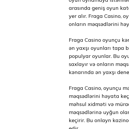
arasında geniş oyun kat
yer alır. Fraga Casino, 
onların məqsədlərini həy
Fraga Casino oyunçu kən
ən yaxşı oyunları tapa bi
populyar oyunlar. Bu oy
saxlayır və onların məqs
kənarında ən yaxşı dene
Fraga Casino, oyunçu mə
məqsədlərini həyata keçi
məhsul xidməti və müraci
məqsədlərinə uyğun olar
keçirir. Bu onlayn kazi
edir.