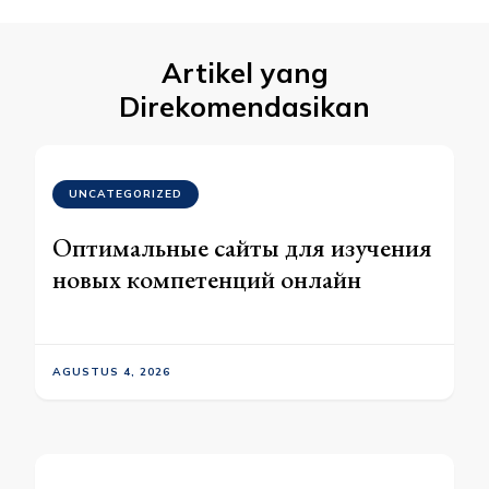
Artikel yang
Direkomendasikan
UNCATEGORIZED
Оптимальные сайты для изучения
новых компетенций онлайн
AGUSTUS 4, 2026