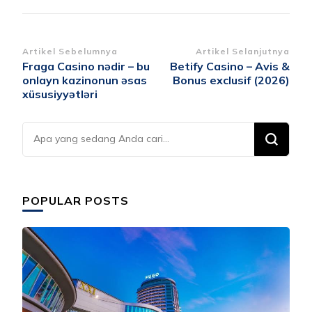
Navigasi
Artikel Sebelumnya
Artikel Selanjutnya
Fraga Casino nədir – bu
Betify Casino – Avis &
Artikel
onlayn kazinonun əsas
Bonus exclusif (2026)
xüsusiyyətləri
Mencari
Sesuatu?
POPULAR POSTS