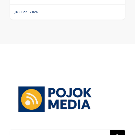
JULI 22, 2026
Mencari