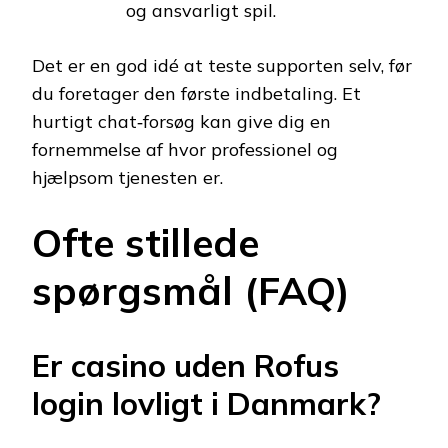
og ansvarligt spil.
Det er en god idé at teste supporten selv, før
du foretager den første indbetaling. Et
hurtigt chat‑forsøg kan give dig en
fornemmelse af hvor professionel og
hjælpsom tjenesten er.
Ofte stillede
spørgsmål (FAQ)
Er casino uden Rofus
login lovligt i Danmark?