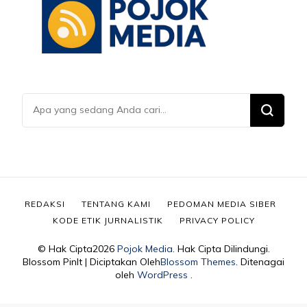
Mencari
Sesuatu?
REDAKSI
TENTANG KAMI
PEDOMAN MEDIA SIBER
KODE ETIK JURNALISTIK
PRIVACY POLICY
© Hak Cipta2026
Pojok Media
. Hak Cipta Dilindungi.
Blossom PinIt | Diciptakan Oleh
Blossom Themes
. Ditenagai
oleh
WordPress
.