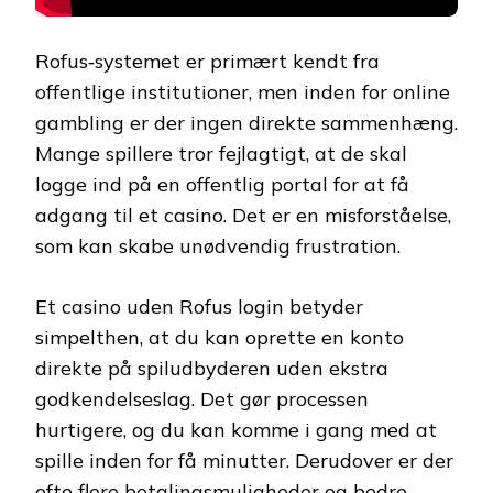
Rofus‑systemet er primært kendt fra
offentlige institutioner, men inden for online
gambling er der ingen direkte sammenhæng.
Mange spillere tror fejlagtigt, at de skal
logge ind på en offentlig portal for at få
adgang til et casino. Det er en misforståelse,
som kan skabe unødvendig frustration.
Et casino uden Rofus login betyder
simpelthen, at du kan oprette en konto
direkte på spiludbyderen uden ekstra
godkendelseslag. Det gør processen
hurtigere, og du kan komme i gang med at
spille inden for få minutter. Derudover er der
ofte flere betalingsmuligheder og bedre