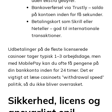
uden ekstra gebyrer.
Bankoverførsel via Trustly – saldo
på kontoen inden for få sekunder.
Betalingskort som Skrill eller
Neteller – god til internationale
transaktioner.
Udbetalinger på de fleste licenserede
casinoer tager typisk 1–3 arbejdsdage, men
med MobilePay kan du ofte få pengene på
din bankkonto inden for 24 timer. Det er
vigtigt at læse casinoets “withdrawal speed”
politik, så du ikke bliver overrasket.
Sikkerhed, licens og