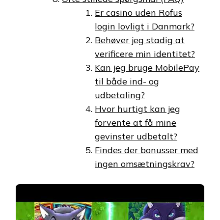
Er casino uden Rofus
login lovligt i Danmark?
Behøver jeg stadig at
verificere min identitet?
Kan jeg bruge MobilePay
til både ind- og
udbetaling?
Hvor hurtigt kan jeg
forvente at få mine
gevinster udbetalt?
Findes der bonusser med
ingen omsætningskrav?