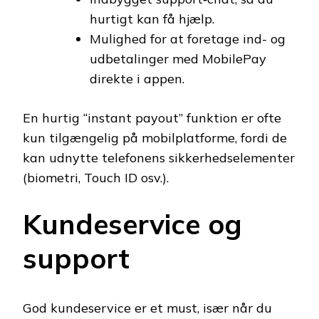
hurtigt kan få hjælp.
Mulighed for at foretage ind- og
udbetalinger med MobilePay
direkte i appen.
En hurtig “instant payout” funktion er ofte
kun tilgængelig på mobilplatforme, fordi de
kan udnytte telefonens sikkerhedselementer
(biometri, Touch ID osv.).
Kundeservice og
support
God kundeservice er et must, især når du