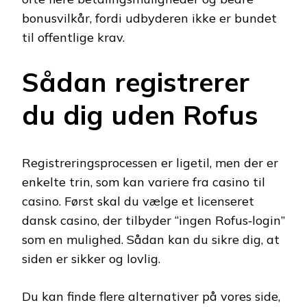
bonusvilkår, fordi udbyderen ikke er bundet
til offentlige krav.
Sådan registrerer
du dig uden Rofus
Registreringsprocessen er ligetil, men der er
enkelte trin, som kan variere fra casino til
casino. Først skal du vælge et licenseret
dansk casino, der tilbyder “ingen Rofus‑login”
som en mulighed. Sådan kan du sikre dig, at
siden er sikker og lovlig.
Du kan finde flere alternativer på vores side,