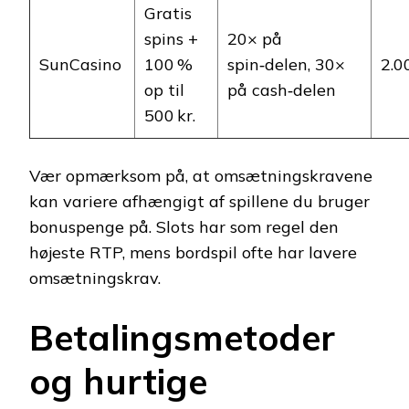
Gratis
spins +
20× på
SunCasino
100 %
spin‑delen, 30×
2.0
op til
på cash‑delen
500 kr.
Vær opmærksom på, at omsætningskravene
kan variere afhængigt af spillene du bruger
bonuspenge på. Slots har som regel den
højeste RTP, mens bordspil ofte har lavere
omsætningskrav.
Betalingsmetoder
og hurtige