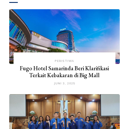
PERISTIWA
Fugo Hotel Samarinda Beri Klarifikasi
Terkait Kebakaran di Big Mall
JUNI 3, 2025