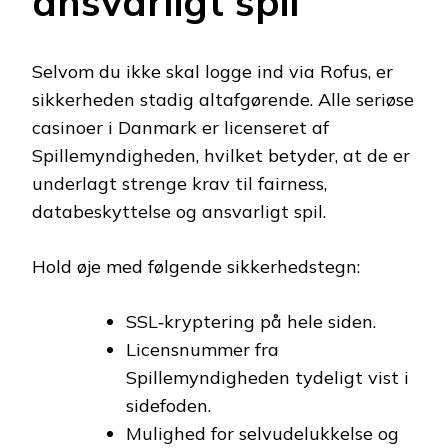
ansvarligt spil
Selvom du ikke skal logge ind via Rofus, er
sikkerheden stadig altafgørende. Alle seriøse
casinoer i Danmark er licenseret af
Spillemyndigheden, hvilket betyder, at de er
underlagt strenge krav til fairness,
databeskyttelse og ansvarligt spil.
Hold øje med følgende sikkerhedstegn:
SSL‑kryptering på hele siden.
Licensnummer fra
Spillemyndigheden tydeligt vist i
sidefoden.
Mulighed for selvudelukkelse og