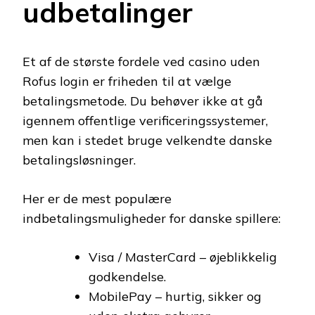
udbetalinger
Et af de største fordele ved casino uden
Rofus login er friheden til at vælge
betalingsmetode. Du behøver ikke at gå
igennem offentlige verificeringssystemer,
men kan i stedet bruge velkendte danske
betalingsløsninger.
Her er de mest populære
indbetalingsmuligheder for danske spillere:
Visa / MasterCard – øjeblikkelig
godkendelse.
MobilePay – hurtig, sikker og