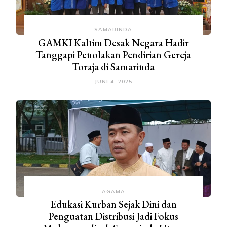
SAMARINDA
GAMKI Kaltim Desak Negara Hadir
Tanggapi Penolakan Pendirian Gereja
Toraja di Samarinda
JUNI 4, 2025
AGAMA
Edukasi Kurban Sejak Dini dan
Penguatan Distribusi Jadi Fokus