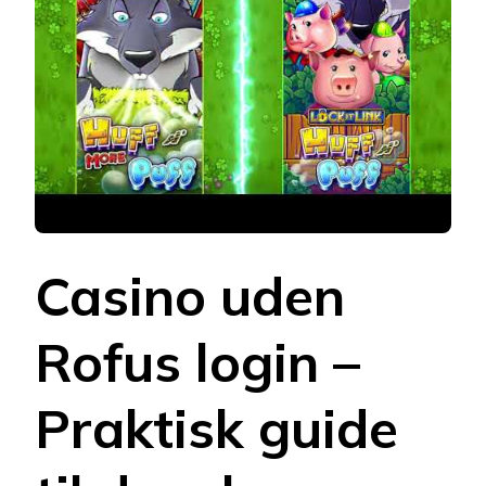
Casino uden
Rofus login –
Praktisk guide