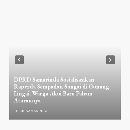
DPRD Samarinda Sosialisasikan
Raperda Sempadan Sungai di Gunung
si
Lingai, Warga Akui Baru Paham
D
Aturannya
d
DPRD SAMARINDA
D