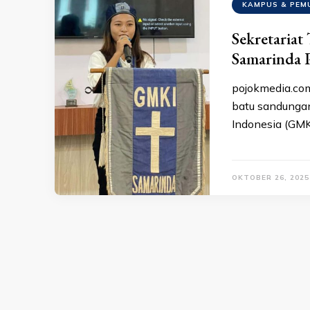
KAMPUS & PEM
Sekretaria
Samarinda 
pojokmedia.com
batu sandungan
Indonesia (GMK
OKTOBER 26, 2025