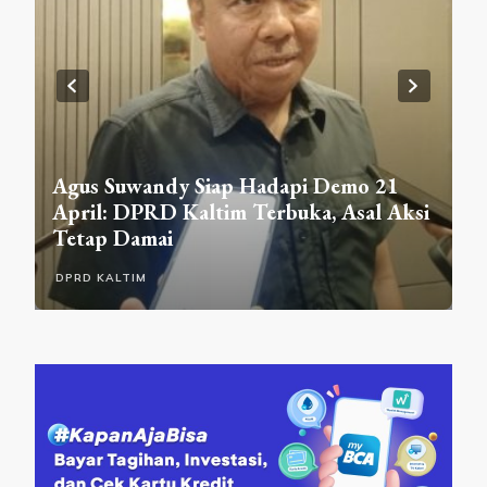
DPRD Samarinda Sosialisasikan
mo 21
Raperda Sempadan Sungai di Gunung
sal Aksi
Lingai, Warga Akui Baru Paham
Aturannya
DPRD SAMARINDA