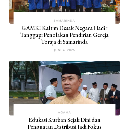
SAMARINDA
GAMKI Kaltim Desak Negara Hadir
Tanggapi Penolakan Pendirian Gereja
Toraja di Samarinda
JUNI 4, 2025
AGAMA
Edukasi Kurban Sejak Dini dan
Penguatan Distribusi Jadi Fokus