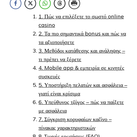
1. Πώς να επιλέξετε το σωστό online
casino
2. Τα πιο σημαντικά bonus και πώς να
τα αξιοποιήσετε
3. Μεθόδοι κατάθεσης και ανάληψης –
τι πρέπει να ξέρετε
4. Mobile app & εμπειρία σε κινητές
συσκευές
5. Υποστήριξη πελατών και ασφάλεια –
γιατί είναι κρίσιμα
6. Υπεύθυνος τζόγος – πώς να παίξετε
με ασφάλεια
7. Σύγκριση κορυφαίων καζίνο –
πίνακας χαρακτηριστικών
8. Συχνές ερωτήσεις (FAQ)