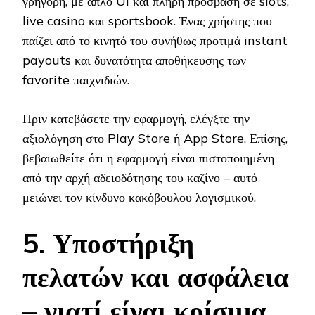
γρήγορη, με απλό UI και πλήρη πρόσβαση σε slots,
live casino και sportsbook. Ένας χρήστης που
παίζει από το κινητό του συνήθως προτιμά instant
payouts και δυνατότητα αποθήκευσης των
favorite παιχνιδιών.
Πριν κατεβάσετε την εφαρμογή, ελέγξτε την
αξιολόγηση στο Play Store ή App Store. Επίσης,
βεβαιωθείτε ότι η εφαρμογή είναι πιστοποιημένη
από την αρχή αδειοδότησης του καζίνο – αυτό
μειώνει τον κίνδυνο κακόβουλου λογισμικού.
5. Υποστήριξη
πελατών και ασφάλεια
– γιατί είναι κρίσιμα