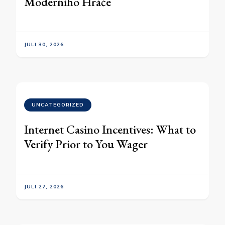
Moderního Hráče
JULI 30, 2026
UNCATEGORIZED
Internet Casino Incentives: What to
Verify Prior to You Wager
JULI 27, 2026