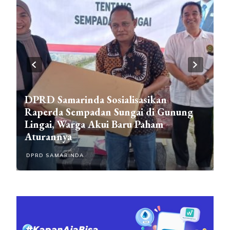
DPRD Samarinda Sosialisasikan
Raperda Sempadan Sungai di Gunung
si
Lingai, Warga Akui Baru Paham
D
Aturannya
d
DPRD SAMARINDA
D