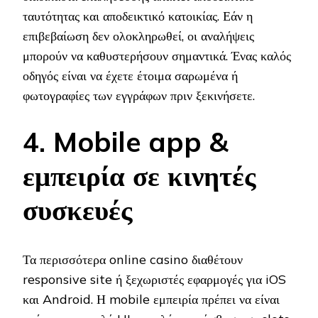
ταυτότητας και αποδεικτικό κατοικίας. Εάν η
επιβεβαίωση δεν ολοκληρωθεί, οι αναλήψεις
μπορούν να καθυστερήσουν σημαντικά. Ένας καλός
οδηγός είναι να έχετε έτοιμα σαρωμένα ή
φωτογραφίες των εγγράφων πριν ξεκινήσετε.
4. Mobile app &
εμπειρία σε κινητές
συσκευές
Τα περισσότερα online casino διαθέτουν
responsive site ή ξεχωριστές εφαρμογές για iOS
και Android. Η mobile εμπειρία πρέπει να είναι