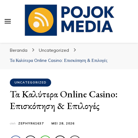
Pojok Media
Pojok Media
Beranda
Uncategorized
Τα Καλύτερα Online Casino: Επισκόπηση & Επιλογές
UNCATEGORIZED
Τα Καλύτερα Online Casino:
Επισκόπηση & Επιλογές
oleh
ZEPHYR61637
MEI 28, 2026