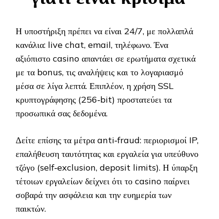
Η υποστήριξη πρέπει να είναι 24/7, με πολλαπλά
κανάλια: live chat, email, τηλέφωνο. Ένα
αξιόπιστο casino απαντάει σε ερωτήματα σχετικά
με τα bonus, τις αναλήψεις και το λογαριασμό
μέσα σε λίγα λεπτά. Επιπλέον, η χρήση SSL
κρυπτογράφησης (256‑bit) προστατεύει τα
προσωπικά σας δεδομένα.
Δείτε επίσης τα μέτρα anti‑fraud: περιορισμοί IP,
επαλήθευση ταυτότητας και εργαλεία για υπεύθυνο
τζόγο (self‑exclusion, deposit limits). Η ύπαρξη
τέτοιων εργαλείων δείχνει ότι το casino παίρνει
σοβαρά την ασφάλεια και την ευημερία των
παικτών.