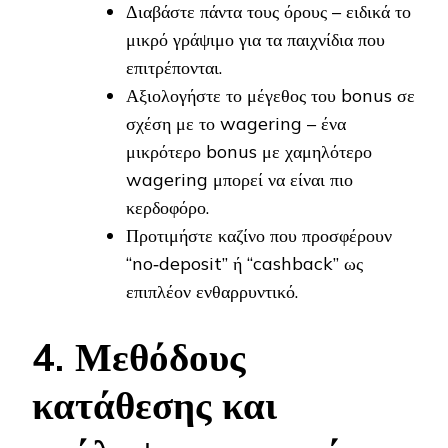
Διαβάστε πάντα τους όρους – ειδικά το
μικρό γράψιμο για τα παιχνίδια που
επιτρέπονται.
Αξιολογήστε το μέγεθος του bonus σε
σχέση με το wagering – ένα
μικρότερο bonus με χαμηλότερο
wagering μπορεί να είναι πιο
κερδοφόρο.
Προτιμήστε καζίνο που προσφέρουν
“no‑deposit” ή “cashback” ως
επιπλέον ενθαρρυντικό.
4. Μεθόδους
κατάθεσης και