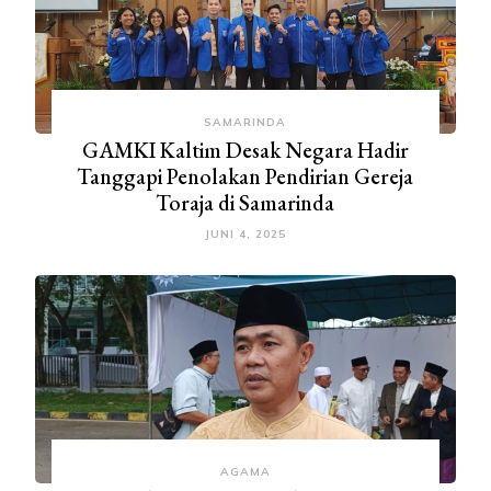
SAMARINDA
GAMKI Kaltim Desak Negara Hadir
Tanggapi Penolakan Pendirian Gereja
Toraja di Samarinda
JUNI 4, 2025
AGAMA