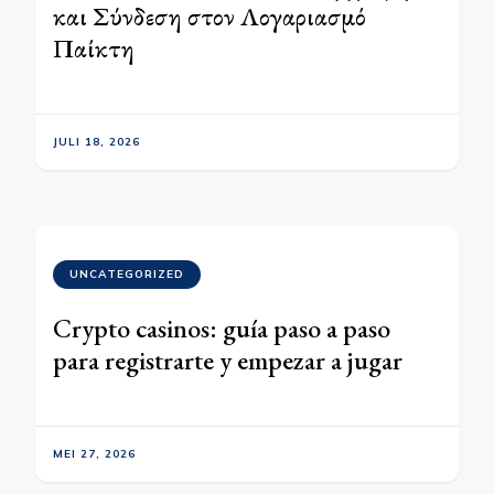
και Σύνδεση στον Λογαριασμό
Παίκτη
JULI 18, 2026
UNCATEGORIZED
Crypto casinos: guía paso a paso
para registrarte y empezar a jugar
MEI 27, 2026