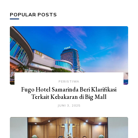
POPULAR POSTS
PERISTIWA
Fugo Hotel Samarinda Beri Klarifikasi
Terkait Kebakaran di Big Mall
JUNI 3, 2025