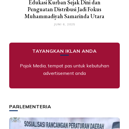
Edukasi Kurban Sejak Dini dan
Penguatan Distribusi Jadi Fokus
Muhammadiyah Samarinda Utara
JUNI 6, 2025
TAYANGKAN IKLAN ANDA
Pojok Media, tempat pas untuk kebutuhan
advertisement anda
PARLEMENTERIA