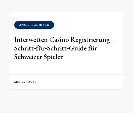
UNCATEGORIZED
Interwetten Casino Registrierung –
Schritt‑für‑Schritt‑Guide für
Schweizer Spieler
MEI 27, 2026