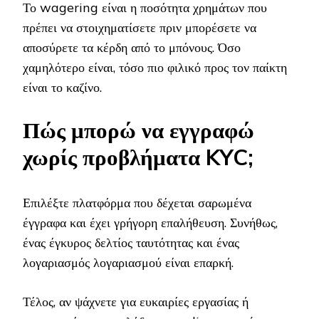
Το wagering είναι η ποσότητα χρημάτων που
πρέπει να στοιχηματίσετε πριν μπορέσετε να
αποσύρετε τα κέρδη από το μπόνους. Όσο
χαμηλότερο είναι, τόσο πιο φιλικό προς τον παίκτη
είναι το καζίνο.
Πώς μπορώ να εγγραφώ
χωρίς προβλήματα KYC;
Επιλέξτε πλατφόρμα που δέχεται σαρωμένα
έγγραφα και έχει γρήγορη επαλήθευση. Συνήθως,
ένας έγκυρος δελτίος ταυτότητας και ένας
λογαριασμός λογαριασμού είναι επαρκή.
Τέλος, αν ψάχνετε για ευκαιρίες εργασίας ή