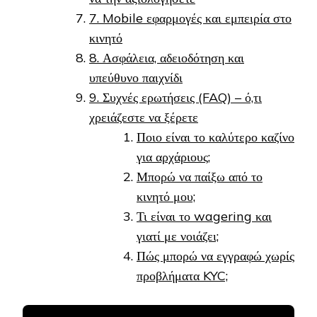
7. Mobile εφαρμογές και εμπειρία στο
κινητό
8. Ασφάλεια, αδειοδότηση και
υπεύθυνο παιχνίδι
9. Συχνές ερωτήσεις (FAQ) – ό,τι
χρειάζεστε να ξέρετε
Ποιο είναι το καλύτερο καζίνο
για αρχάριους;
Μπορώ να παίξω από το
κινητό μου;
Τι είναι το wagering και
γιατί με νοιάζει;
Πώς μπορώ να εγγραφώ χωρίς
προβλήματα KYC;