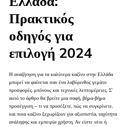
Ελλάδα:
Πρακτικός
οδηγός για
επιλογή 2024
Η αναζήτηση για τα καλύτερα καζίνο στην Ελλάδα
μπορεί να φαίνεται σαν ένα λαβύρινθος γεμάτο
προσφορές, μπόνους και τεχνικές λεπτομέρειες. Σ’
αυτό το άρθρο θα βρείτε μια σαφή, βήμα‑βήμα
προσέγγιση – τι να προσέξετε, πώς να συγκρίνετε,
και ποια καζίνο ξεχωρίζουν για αξιοπιστία, ταχύτητα
ανάληψης και εμπειρία χρήστη. Αν είστε νέοι ή