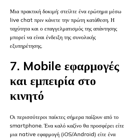
Μια πρακτική δοκιμή: στείλτε ένα ερώτημα μέσω
live chat πριν κάνετε την πρώτη κατάθεση. Η
ταχύτητα και ο επαγγελματισμός της απάντησης
μπορεί να είναι ένδειξη της συνολικής
εξυπηρέτησης.
7. Mobile εφαρμογές
και εμπειρία στο
κινητό
Οι περισσότεροι παίκτες σήμερα παίζουν από το
smartphone. Ένα καλό καζίνο θα προσφέρει είτε
μια native εφαρμογή (iOS/Android) είτε ένα