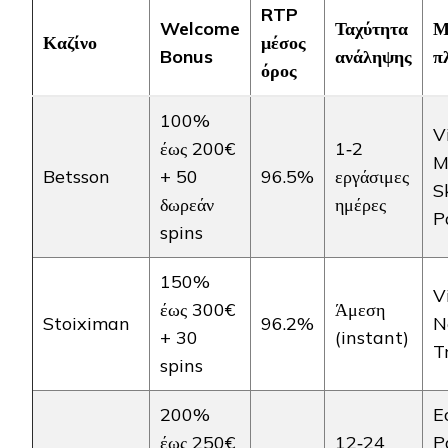
RTP
Welcome
Ταχύτητα
Μ
Καζίνο
μέσος
Bonus
ανάληψης
π
όρος
100%
V
έως 200€
1‑2
M
Betsson
+ 50
96.5%
εργάσιμες
Sk
δωρεάν
ημέρες
P
spins
150%
V
έως 300€
Άμεση
Stoiximan
96.2%
N
+ 30
(instant)
T
spins
200%
E
έως 250€
12‑24
P