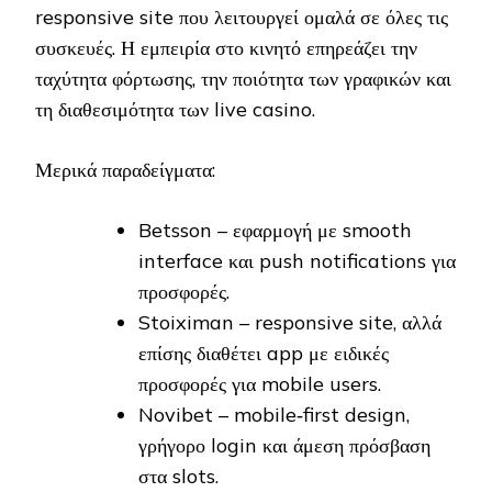
responsive site που λειτουργεί ομαλά σε όλες τις
συσκευές. Η εμπειρία στο κινητό επηρεάζει την
ταχύτητα φόρτωσης, την ποιότητα των γραφικών και
τη διαθεσιμότητα των live casino.
Μερικά παραδείγματα:
Betsson – εφαρμογή με smooth
interface και push notifications για
προσφορές.
Stoiximan – responsive site, αλλά
επίσης διαθέτει app με ειδικές
προσφορές για mobile users.
Novibet – mobile‑first design,
γρήγορο login και άμεση πρόσβαση
στα slots.