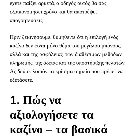
έχετε παίξει αρκετά, ο οδηγός αυτός θα σας
εξοικονομήσει χρόνο και θα αποτρέψει
απογοητεύσεις.
Πριν ξεκινήσουμε, θυμηθείτε ότι η επιλογή ενός
καζίνο δεν είναι μόνο θέμα του μεγάλου μπόνους,
αλλά και της ασφάλειας, των διαθέσιμων μεθόδων
πληρωμής, της άδειας και της υποστήριξης πελατών.
Ας δούμε λοιπόν τα κρίσιμα σημεία που πρέπει να
εξετάσετε.
1. Πώς να
αξιολογήσετε τα
καζίνο – τα βασικά