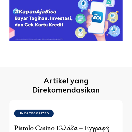
Artikel yang
Direkomendasikan
UNCATEGORIZED
Pistolo Casino Ελλάδα – Εγγραφή