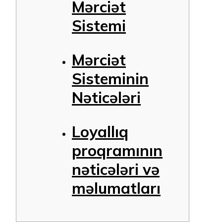
Mərciət
Sistemi
Mərciət
Sisteminin
Nəticələri
Loyallıq
proqramının
nəticələri və
məlumatları