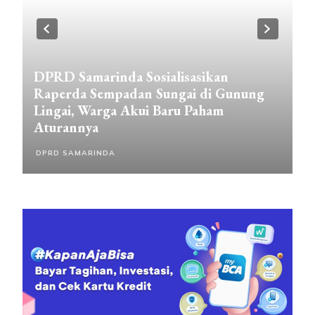
DPRD Samarinda Sosialisasikan
Raperda Sempadan Sungai di Gunung
si
Lingai, Warga Akui Baru Paham
D
Aturannya
d
DPRD SAMARINDA
D