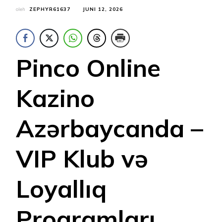
oleh
ZEPHYR61637
JUNI 12, 2026
Pinco Online
Kazino
Azərbaycanda –
VIP Klub və
Loyallıq
Proqramları