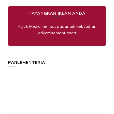
TAYANGKAN IKLAN ANDA
Pojok Media, tempat pas untuk kebutuhan
advertisement anda
PARLEMENTERIA