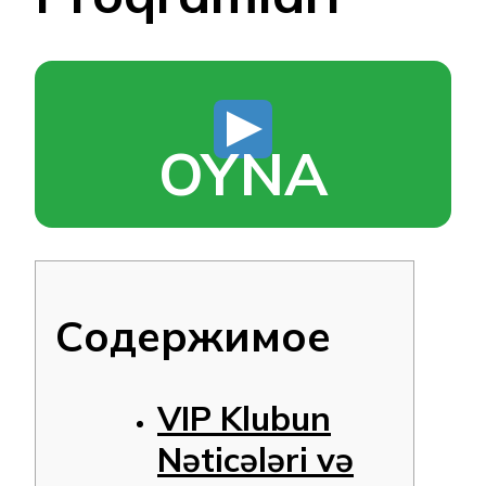
OYNA
Содержимое
VIP Klubun
Nəticələri və