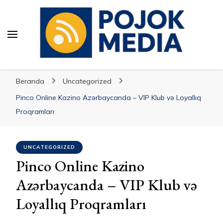
Pojok Media
Beranda
Uncategorized
Pinco Online Kazino Azərbaycanda – VIP Klub və Loyallıq
Proqramları
UNCATEGORIZED
Pinco Online Kazino
Azərbaycanda – VIP Klub və
Loyallıq Proqramları