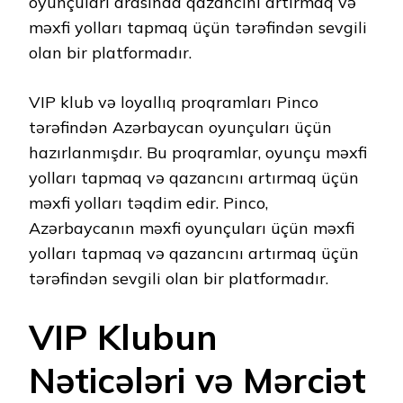
oyunçuları arasında qazancını artırmaq və
məxfi yolları tapmaq üçün tərəfindən sevgili
olan bir platformadır.
VIP klub və loyallıq proqramları Pinco
tərəfindən Azərbaycan oyunçuları üçün
hazırlanmışdır. Bu proqramlar, oyunçu məxfi
yolları tapmaq və qazancını artırmaq üçün
məxfi yolları təqdim edir. Pinco,
Azərbaycanın məxfi oyunçuları üçün məxfi
yolları tapmaq və qazancını artırmaq üçün
tərəfindən sevgili olan bir platformadır.
VIP Klubun
Nəticələri və Mərciət