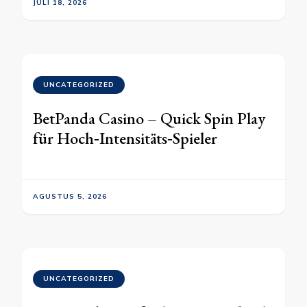
JULI 18, 2026
UNCATEGORIZED
BetPanda Casino – Quick Spin Play
für Hoch‑Intensitäts‑Spieler
AGUSTUS 5, 2026
UNCATEGORIZED