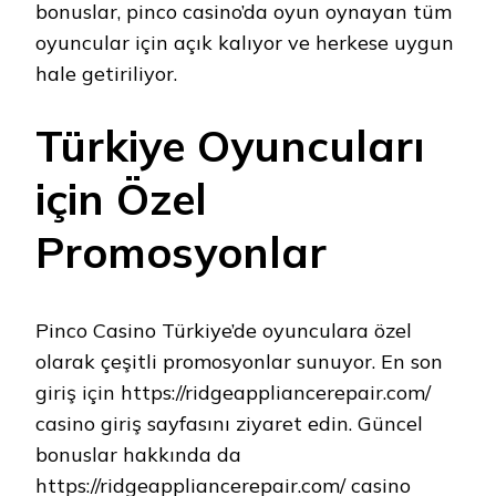
bonuslar, pinco casino’da oyun oynayan tüm
oyuncular için açık kalıyor ve herkese uygun
hale getiriliyor.
Türkiye Oyuncuları
için Özel
Promosyonlar
Pinco Casino Türkiye’de oyunculara özel
olarak çeşitli promosyonlar sunuyor. En son
giriş için https://ridgeappliancerepair.com/
casino giriş sayfasını ziyaret edin. Güncel
bonuslar hakkında da
https://ridgeappliancerepair.com/ casino