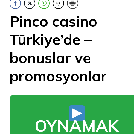
Pinco casino
Türkiye’de –
bonuslar ve
promosyonlar
OYNAMAK