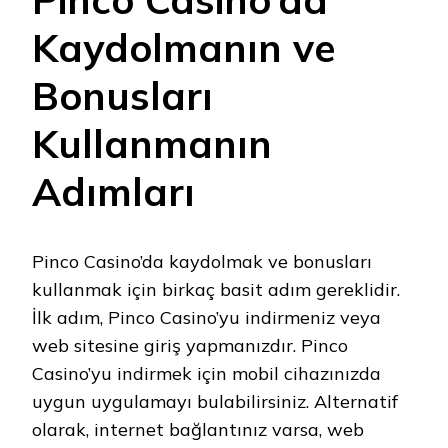
Kaydolmanın ve
Bonusları
Kullanmanın
Adımları
Pinco Casino’da kaydolmak ve bonusları
kullanmak için birkaç basit adım gereklidir.
İlk adım, Pinco Casino’yu indirmeniz veya
web sitesine giriş yapmanızdır. Pinco
Casino’yu indirmek için mobil cihazınızda
uygun uygulamayı bulabilirsiniz. Alternatif
olarak, internet bağlantınız varsa, web