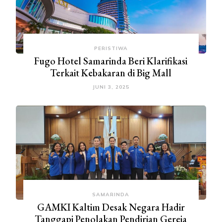
PERISTIWA
Fugo Hotel Samarinda Beri Klarifikasi
Terkait Kebakaran di Big Mall
JUNI 3, 2025
SAMARINDA
GAMKI Kaltim Desak Negara Hadir
Tanggapi Penolakan Pendirian Gereja