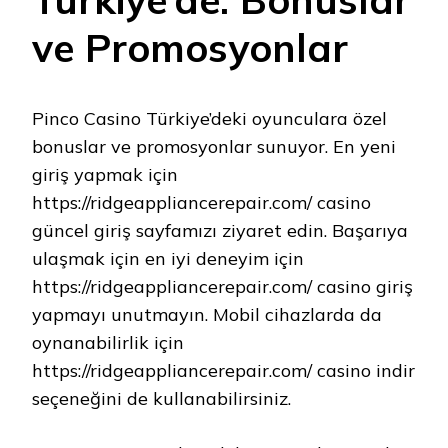
ve Promosyonlar
Pinco Casino Türkiye’deki oyunculara özel
bonuslar ve promosyonlar sunuyor. En yeni
giriş yapmak için
https://ridgeappliancerepair.com/ casino
güncel giriş sayfamızı ziyaret edin. Başarıya
ulaşmak için en iyi deneyim için
https://ridgeappliancerepair.com/ casino giriş
yapmayı unutmayın. Mobil cihazlarda da
oynanabilirlik için
https://ridgeappliancerepair.com/ casino indir
seçeneğini de kullanabilirsiniz.