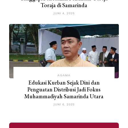
Toraja di Samarinda
JUNI 4, 2025
AGAMA
Edukasi Kurban Sejak Dini dan
Penguatan Distribusi Jadi Fokus
Muhammadiyah Samarinda Utara
JUNI 6, 2025