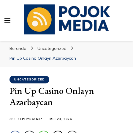
Pojok Media
Beranda
Uncategorized
Pin Up Casino Onlayn Azərbaycan
UNCATEGORIZED
Pin Up Casino Onlayn
Azərbaycan
oleh
ZEPHYR61637
MEI 23, 2026