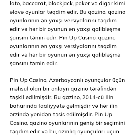
loto, baccarat, blackjack, poker və digər kimi
əlavə oyunlar təqdim edir. Bu qazino, qazino
oyunlarının ən yaxşı versiyalarını təqdim
edir və hər bir oyunun ən yaxşı qalibləşmə
şansını təmin edir. Pin Up Casino, qazino
oyunlarının ən yaxşı versiyalarını təqdim
edir və hər bir oyunun ən yaxşı qalibləşmə
şansını təmin edir.
Pin Up Casino, Azərbaycanlı oyunçular üçün
məhsul olan bir onlayn qazino tərəfindən
təşkil edilmişdir. Bu qazino, 2014-cü ilin
baharında faaliyyətə gəlmişdir və hər ilin
ərzində yenidən təsis edilmişdir. Pin Up
Casino, qazino oyunlarının geniş bir seçimini
təqdim edir və bu, azınlıq oyunçuları üçün