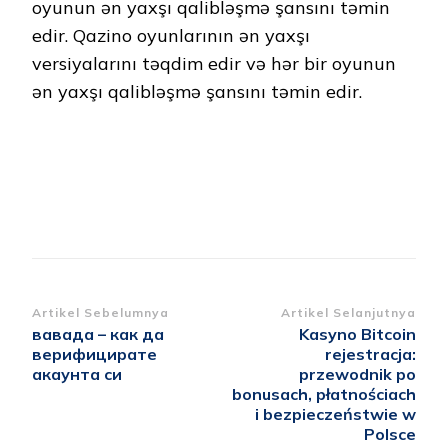
oyunun ən yaxşı qalibləşmə şansını təmin
edir. Qazino oyunlarının ən yaxşı
versiyalarını təqdim edir və hər bir oyunun
ən yaxşı qalibləşmə şansını təmin edir.
Navigasi
Artikel Sebelumnya
Artikel Selanjutnya
вавада – как да
Kasyno Bitcoin
Artikel
верифицирате
rejestracja:
акаунта си
przewodnik po
bonusach, płatnościach
i bezpieczeństwie w
Polsce