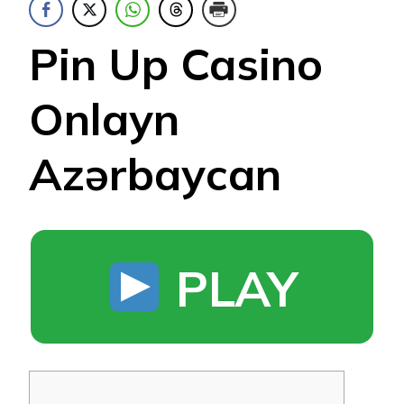
Pin Up Casino
Onlayn
Azərbaycan
PLAY