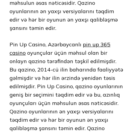
məhsulun əsas nəticəsidir. Qazino
oyunlarının ən yaxşı versiyalarını təqdim
edir və hər bir oyunun ən yaxşı qalibləşmə
şansını təmin edir.
Pin Up Casino, Azərbaycanlı
pin up 365
casino
oyunçular üçün məhsul olan bir
onlayn qazino tərəfindən təşkil edilmişdir.
Bu qazino, 2014-cü ilin baharında faaliyyətə
gəlmişdir və hər ilin ərzində yenidən təsis
edilmişdir. Pin Up Casino, qazino oyunlarının
geniş bir seçimini təqdim edir və bu, azınlıq
oyunçuları üçün məhsulun əsas nəticəsidir.
Qazino oyunlarının ən yaxşı versiyalarını
təqdim edir və hər bir oyunun ən yaxşı
qalibləşmə şansını təmin edir. Qazino