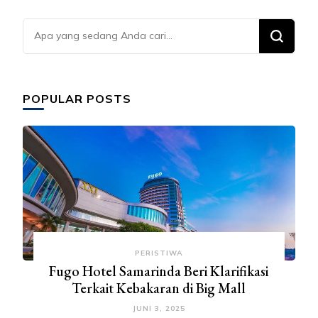
Mencari
Sesuatu?
POPULAR POSTS
PERISTIWA
Fugo Hotel Samarinda Beri Klarifikasi
Terkait Kebakaran di Big Mall
JUNI 3, 2025