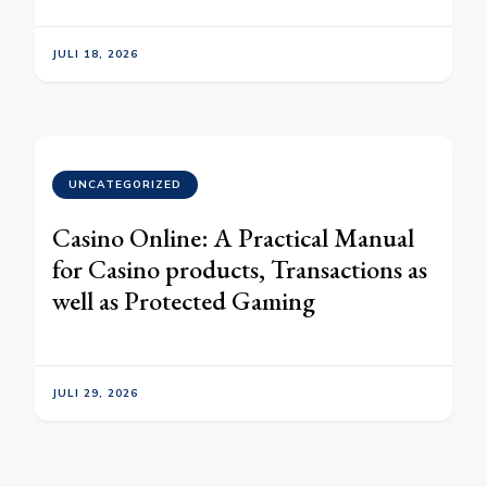
JULI 18, 2026
UNCATEGORIZED
Casino Online: A Practical Manual
for Casino products, Transactions as
well as Protected Gaming
JULI 29, 2026