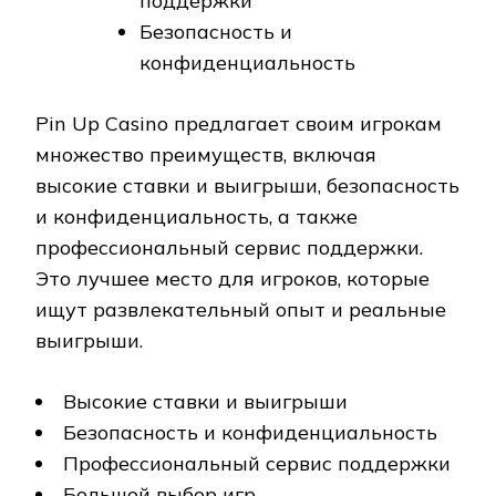
поддержки
Безопасность и
конфиденциальность
Pin Up Casino предлагает своим игрокам
множество преимуществ, включая
высокие ставки и выигрыши, безопасность
и конфиденциальность, а также
профессиональный сервис поддержки.
Это лучшее место для игроков, которые
ищут развлекательный опыт и реальные
выигрыши.
Высокие ставки и выигрыши
Безопасность и конфиденциальность
Профессиональный сервис поддержки
Большой выбор игр