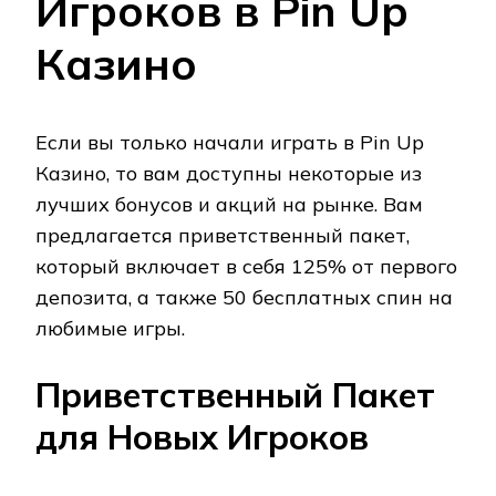
Игроков в Pin Up
Казино
Если вы только начали играть в Pin Up
Казино, то вам доступны некоторые из
лучших бонусов и акций на рынке. Вам
предлагается приветственный пакет,
который включает в себя 125% от первого
депозита, а также 50 бесплатных спин на
любимые игры.
Приветственный Пакет
для Новых Игроков