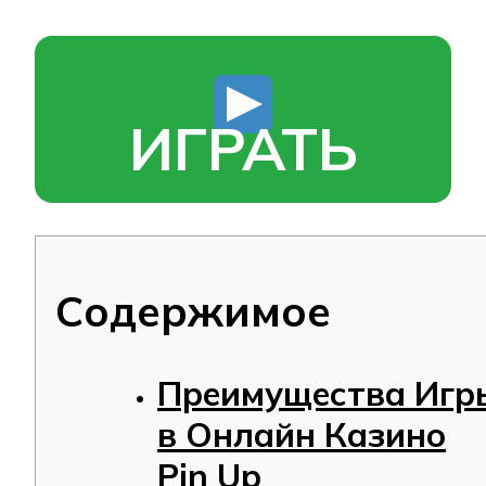
ИГРАТЬ
Содержимое
Преимущества Игр
в Онлайн Казино
Pin Up