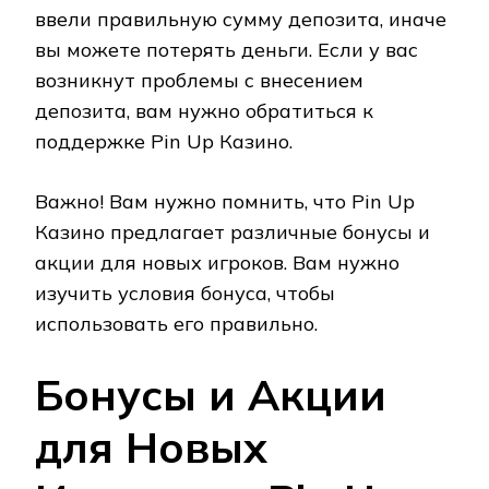
ввели правильную сумму депозита, иначе
вы можете потерять деньги. Если у вас
возникнут проблемы с внесением
депозита, вам нужно обратиться к
поддержке Pin Up Казино.
Важно! Вам нужно помнить, что Pin Up
Казино предлагает различные бонусы и
акции для новых игроков. Вам нужно
изучить условия бонуса, чтобы
использовать его правильно.
Бонусы и Акции
для Новых