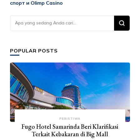
спорт и Olimp Casino
Mencari
Sesuatu?
POPULAR POSTS
PERISTIWA
Fugo Hotel Samarinda Beri Klarifikasi
Terkait Kebakaran di Big Mall