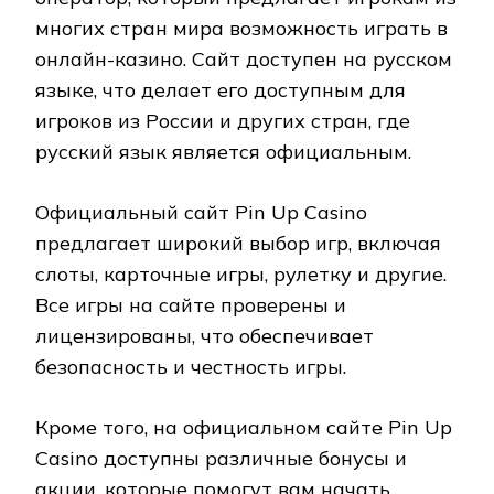
многих стран мира возможность играть в
онлайн-казино. Сайт доступен на русском
языке, что делает его доступным для
игроков из России и других стран, где
русский язык является официальным.
Официальный сайт Pin Up Casino
предлагает широкий выбор игр, включая
слоты, карточные игры, рулетку и другие.
Все игры на сайте проверены и
лицензированы, что обеспечивает
безопасность и честность игры.
Кроме того, на официальном сайте Pin Up
Casino доступны различные бонусы и
акции, которые помогут вам начать