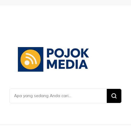
Mencari
Sesuatu?