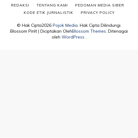
REDAKSI
TENTANG KAMI
PEDOMAN MEDIA SIBER
KODE ETIK JURNALISTIK
PRIVACY POLICY
© Hak Cipta2026
Pojok Media
. Hak Cipta Dilindungi.
Blossom PinIt | Diciptakan Oleh
Blossom Themes
. Ditenagai
oleh
WordPress
.