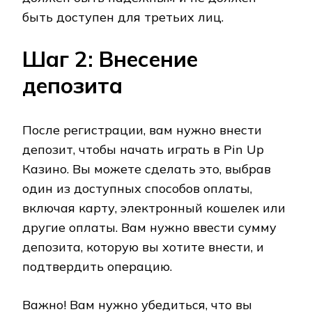
быть доступен для третьих лиц.
Шаг 2: Внесение
депозита
После регистрации, вам нужно внести
депозит, чтобы начать играть в Pin Up
Казино. Вы можете сделать это, выбрав
один из доступных способов оплаты,
включая карту, электронный кошелек или
другие оплаты. Вам нужно ввести сумму
депозита, которую вы хотите внести, и
подтвердить операцию.
Важно! Вам нужно убедиться, что вы