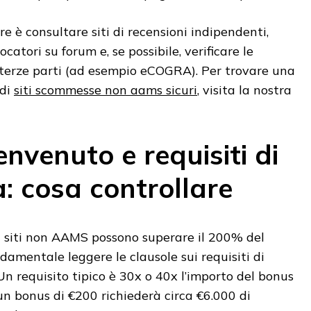
e è consultare siti di recensioni indipendenti,
ocatori su forum e, se possibile, verificare le
di terze parti (ad esempio eCOGRA). Per trovare una
 di
siti scommesse non aams sicuri
, visita la nostra
nvenuto e requisiti di
 cosa controllare
i siti non AAMS possono superare il 200% del
damentale leggere le clausole sui requisiti di
 requisito tipico è 30x o 40x l’importo del bonus
 un bonus di €200 richiederà circa €6.000 di