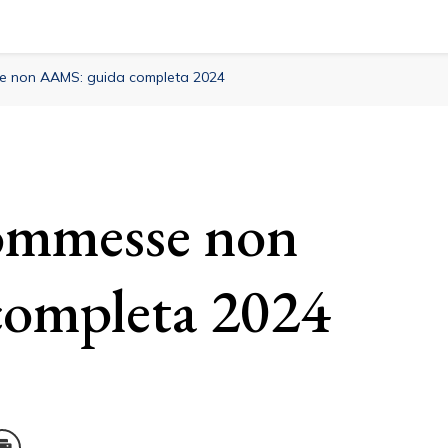
sse non AAMS: guida completa 2024
scommesse non
ompleta 2024