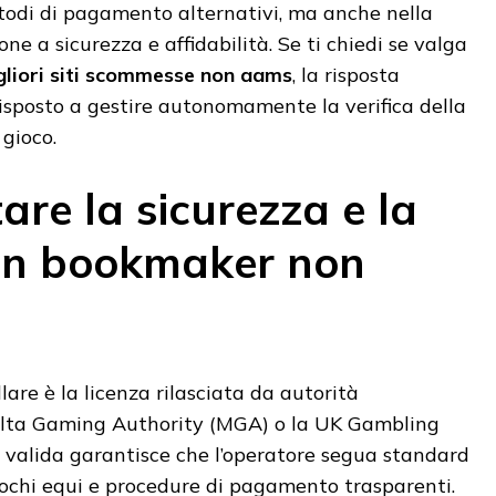
todi di pagamento alternativi, ma anche nella
one a sicurezza e affidabilità. Se ti chiedi se valga
gliori siti scommesse non aams
, la risposta
isposto a gestire autonomamente la verifica della
 gioco.
re la sicurezza e la
 un bookmaker non
are è la licenza rilasciata da autorità
alta Gaming Authority (MGA) o la UK Gambling
 valida garantisce che l’operatore segua standard
giochi equi e procedure di pagamento trasparenti.