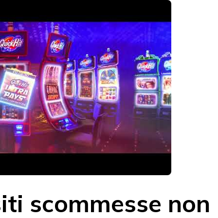
 siti scommesse non