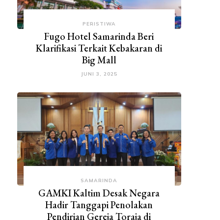
PERISTIWA
Fugo Hotel Samarinda Beri
Klarifikasi Terkait Kebakaran di
Big Mall
JUNI 3, 2025
SAMARINDA
GAMKI Kaltim Desak Negara
Hadir Tanggapi Penolakan
Pendirian Gereja Toraja di