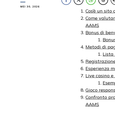
MEI 30, 2026
Cos’è un sit
Come valutare
AAMS
Bonus di benv
Bonus
Metodi di pag
Lista
Registrazione,
Esperienza mo
Live casino e 
Esemp
Gioco respons
Confronto prat
AAMS