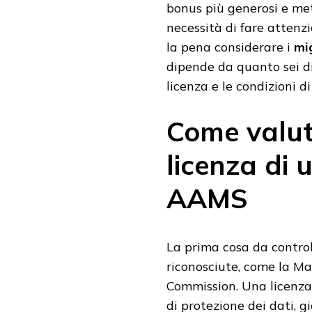
bonus più generosi e me
necessità di fare attenzi
la pena considerare i
mi
dipende da quanto sei d
licenza e le condizioni di
Come valuta
licenza di
AAMS
La prima cosa da controll
riconosciute, come la M
Commission. Una licenza
di protezione dei dati, 