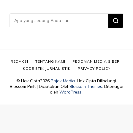
Mencari
Sesuatu?
REDAKSI
TENTANG KAMI
PEDOMAN MEDIA SIBER
KODE ETIK JURNALISTIK
PRIVACY POLICY
© Hak Cipta2026
Pojok Media
. Hak Cipta Dilindungi.
Blossom PinIt | Diciptakan Oleh
Blossom Themes
. Ditenagai
oleh
WordPress
.