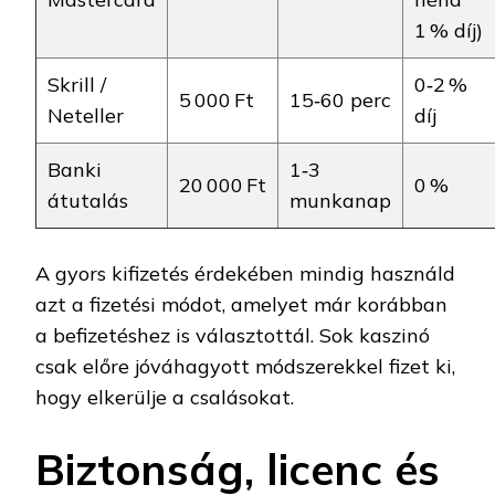
1 % díj)
Skrill /
0‑2 %
5 000 Ft
15‑60 perc
Neteller
díj
Banki
1‑3
20 000 Ft
0 %
átutalás
munkanap
A gyors kifizetés érdekében mindig használd
azt a fizetési módot, amelyet már korábban
a befizetéshez is választottál. Sok kaszinó
csak előre jóváhagyott módszerekkel fizet ki,
hogy elkerülje a csalásokat.
Biztonság, licenc és