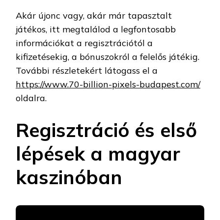
Akár újonc vagy, akár már tapasztalt
játékos, itt megtalálod a legfontosabb
információkat a regisztrációtól a
kifizetésekig, a bónuszokról a felelős játékig.
További részletekért látogass el a
https://www.70-billion-pixels-budapest.com/
oldalra.
Regisztráció és első
lépések a magyar
kaszinóban