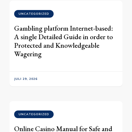
UNCATEGORIZED
Gambling platform Internet-based:
A single Detailed Guide in order to
Protected and Knowledgeable
Wagering
JULI 29, 2026
UNCATEGORIZED
Online Casino Manual for Safe and