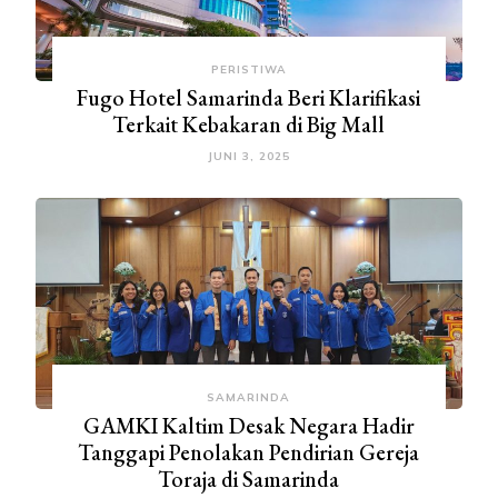
PERISTIWA
Fugo Hotel Samarinda Beri Klarifikasi
Terkait Kebakaran di Big Mall
JUNI 3, 2025
SAMARINDA
GAMKI Kaltim Desak Negara Hadir
Tanggapi Penolakan Pendirian Gereja
Toraja di Samarinda