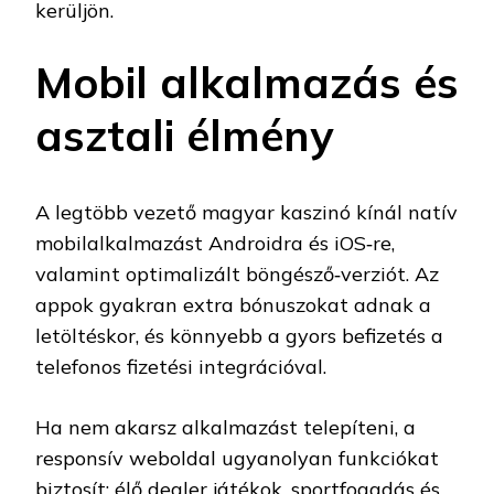
kerüljön.
Mobil alkalmazás és
asztali élmény
A legtöbb vezető magyar kaszinó kínál natív
mobilalkalmazást Androidra és iOS‑re,
valamint optimalizált böngésző‑verziót. Az
appok gyakran extra bónuszokat adnak a
letöltéskor, és könnyebb a gyors befizetés a
telefonos fizetési integrációval.
Ha nem akarsz alkalmazást telepíteni, a
responsív weboldal ugyanolyan funkciókat
biztosít: élő dealer játékok, sportfogadás és