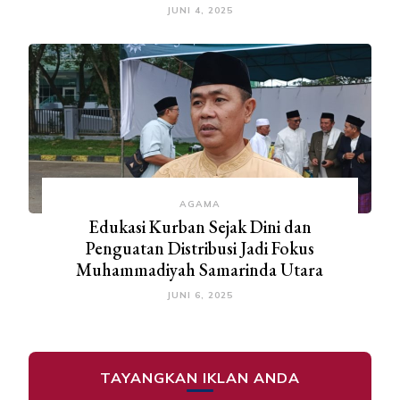
JUNI 4, 2025
AGAMA
Edukasi Kurban Sejak Dini dan
Penguatan Distribusi Jadi Fokus
Muhammadiyah Samarinda Utara
JUNI 6, 2025
TAYANGKAN IKLAN ANDA