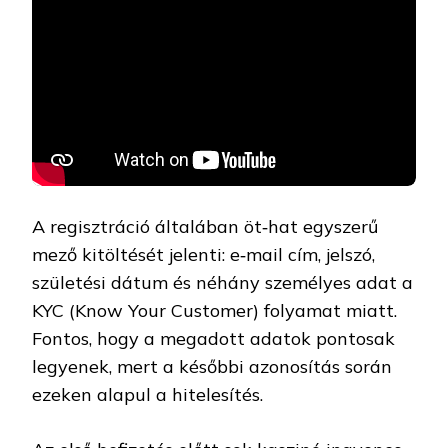
A regisztráció általában öt‑hat egyszerű
mező kitöltését jelenti: e‑mail cím, jelszó,
születési dátum és néhány személyes adat a
KYC (Know Your Customer) folyamat miatt.
Fontos, hogy a megadott adatok pontosak
legyenek, mert a későbbi azonosítás során
ezeken alapul a hitelesítés.