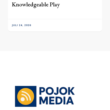
Knowledgeable Play
JULI 24, 2026