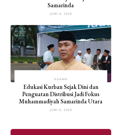
Samarinda
JUNI 4, 2025
AGAMA
Edukasi Kurban Sejak Dini dan
Penguatan Distribusi Jadi Fokus
Muhammadiyah Samarinda Utara
JUNI 6, 2025