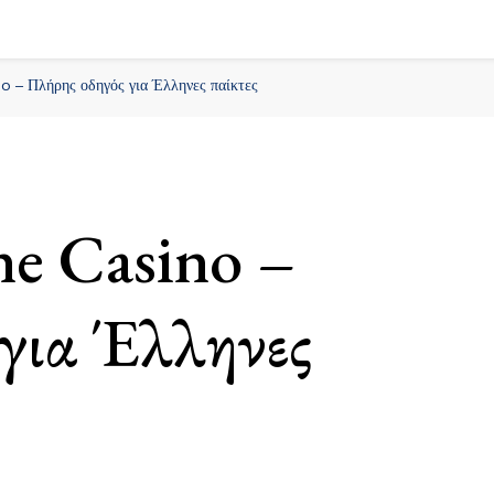
o – Πλήρης οδηγός για Έλληνες παίκτες
ne Casino –
για Έλληνες