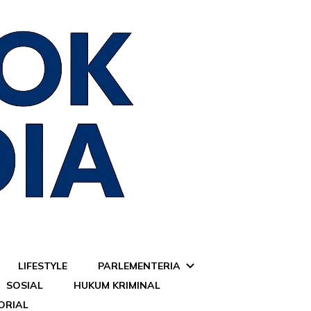
LIFESTYLE
PARLEMENTERIA
SOSIAL
HUKUM KRIMINAL
ORIAL