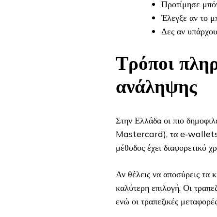
Προτίμησε μπό
Έλεγξε αν το μπ
Δες αν υπάρχου
Τρόποι πλη
ανάληψης
Στην Ελλάδα οι πιο δημοφιλε
Mastercard), τα e‑wallets 
μέθοδος έχει διαφορετικό χ
Αν θέλεις να αποσύρεις τα κ
καλύτερη επιλογή. Οι τραπε
ενώ οι τραπεζικές μεταφορές