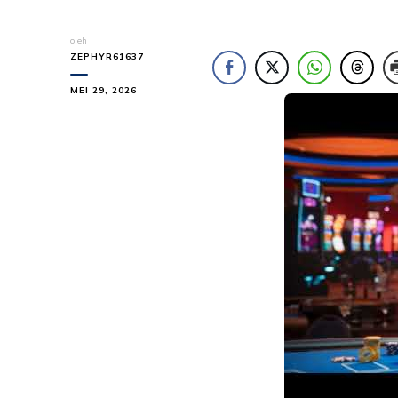
oleh
ZEPHYR61637
MEI 29, 2026