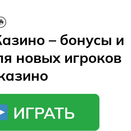
Казино – бонусы и
ля новых игроков
казино
ИГРАТЬ