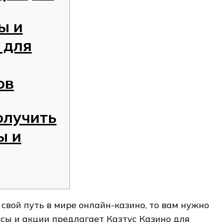
ы и
 для
ов
олучить
ы и
 свой путь в мире онлайн-казино, то вам нужно
нусы и акции предлагает Казтус Казино для