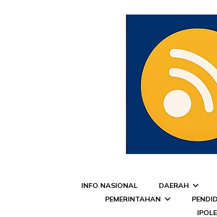
Pojok Media
INFO NASIONAL
DAERAH
PEMERINTAHAN
PENDI
IPOL