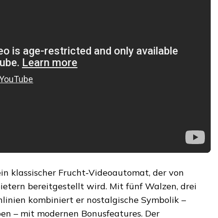
t ein klassischer Frucht‑Videoautomat, der von
etern bereitgestellt wird. Mit fünf Walzen, drei
inien kombiniert er nostalgische Symbolik –
uben – mit modernen Bonusfeatures. Der