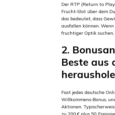
Der RTP (Return to Playe
Frucht‑Slot über dem Durc
das bedeutet, dass Gewin
ausfallen können. Wenn 
fruchtiger Optik suchen, 
2. Bonusan
Beste aus d
heraushol
Fast jedes deutsche Onl
Willkommens‑Bonus, und d
Aktionen. Typischerweis
zu 200 € plus 50 Freispie