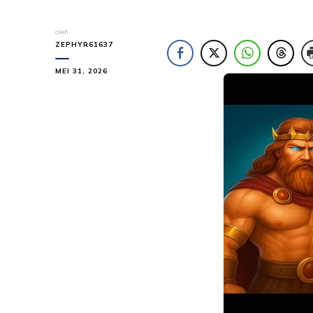
oleh
ZEPHYR61637
MEI 31, 2026