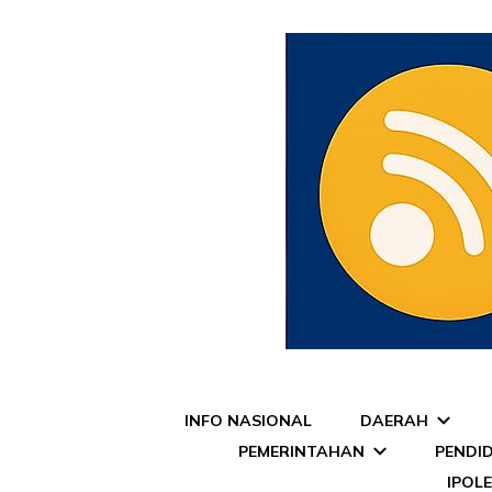
Pojok Media
INFO NASIONAL
DAERAH
PEMERINTAHAN
PENDI
IPOL