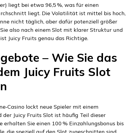
r) liegt bei etwa 96,5 %, was für einen
hschnitt liegt. Die Volatilität ist mittel bis hoch,
ne nicht täglich, aber dafür potenziell größer
Sie also nach einem Slot mit klarer Struktur und
ist Juicy Fruits genau das Richtige.
gebote – Wie Sie das
em Juicy Fruits Slot
en
ine‑Casino lockt neue Spieler mit einem
er Juicy Fruits Slot ist häufig Teil dieser
e erhalten Sie einen 100 % Einzahlungsbonus bis
le, die speziell auf den Slot zugeschnitten sind.