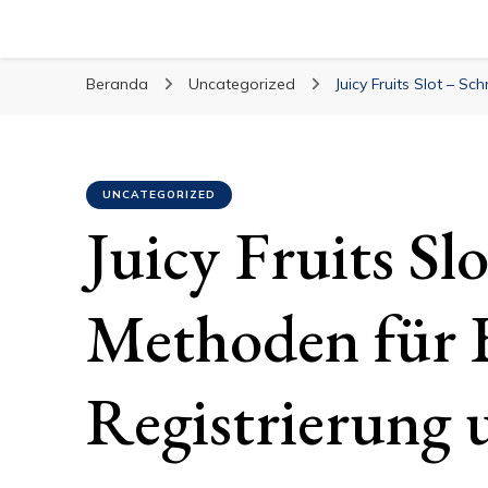
Beranda
Uncategorized
Juicy Fruits Slot – S
UNCATEGORIZED
Juicy Fruits Sl
Methoden für 
Registrierung