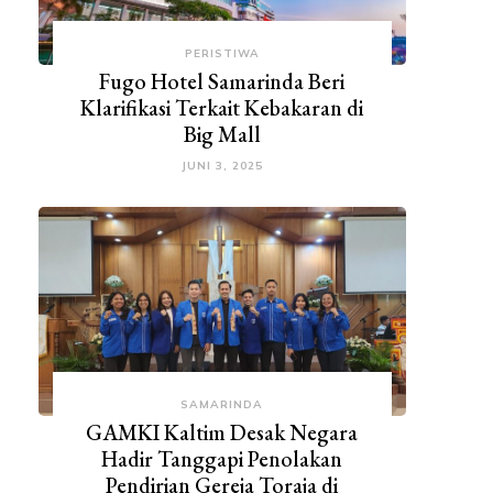
PERISTIWA
Fugo Hotel Samarinda Beri
Klarifikasi Terkait Kebakaran di
Big Mall
JUNI 3, 2025
SAMARINDA
GAMKI Kaltim Desak Negara
Hadir Tanggapi Penolakan
Pendirian Gereja Toraja di