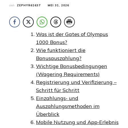
oleh
ZEPHYR61637
MEI 31, 2026
Was ist der Gates of Olympus
1000 Bonus?
Wie funktioniert die
Bonusauszahlung?
Wichtige Bonusbedingungen
(Wagering Requirements)
Registrierung und Verifizierung –
Schritt für Schritt
Einzahlungs‑ und
Auszahlungsmethoden im
Überblick
Mobile Nutzung und App‑Erlebnis