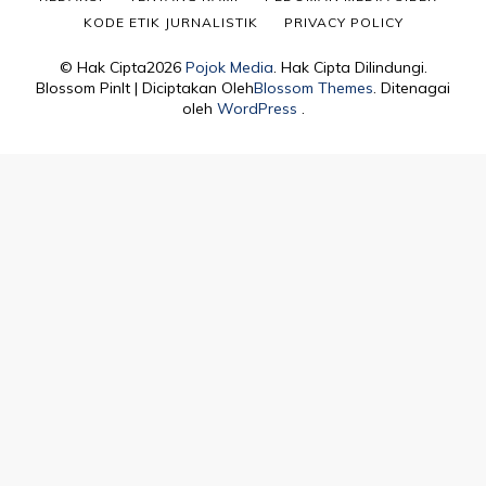
KODE ETIK JURNALISTIK
PRIVACY POLICY
© Hak Cipta2026
Pojok Media
. Hak Cipta Dilindungi.
Blossom PinIt | Diciptakan Oleh
Blossom Themes
. Ditenagai
oleh
WordPress
.