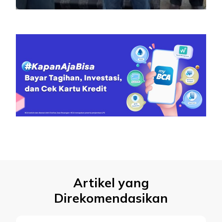
Artikel yang
Direkomendasikan