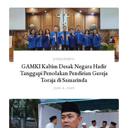
SAMARINDA
GAMKI Kaltim Desak Negara Hadir
Tanggapi Penolakan Pendirian Gereja
Toraja di Samarinda
JUNI 4, 2025