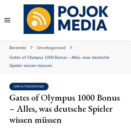
Pojok Media
Pojok Media
Beranda
Uncategorized
Gates of Olympus 1000 Bonus – Alles, was deutsche
Spieler wissen müssen
UNCATEGORIZED
Gates of Olympus 1000 Bonus
– Alles, was deutsche Spieler
wissen müssen