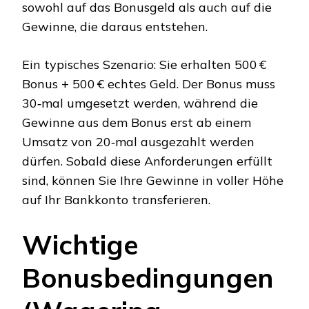
sowohl auf das Bonusgeld als auch auf die
Gewinne, die daraus entstehen.
Ein typisches Szenario: Sie erhalten 500 €
Bonus + 500 € echtes Geld. Der Bonus muss
30‑mal umgesetzt werden, während die
Gewinne aus dem Bonus erst ab einem
Umsatz von 20‑mal ausgezahlt werden
dürfen. Sobald diese Anforderungen erfüllt
sind, können Sie Ihre Gewinne in voller Höhe
auf Ihr Bankkonto transferieren.
Wichtige
Bonusbedingungen