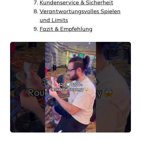
Kundenservice & Sicherheit
Verantwortungsvolles Spielen
und Limits
Fazit & Empfehlung