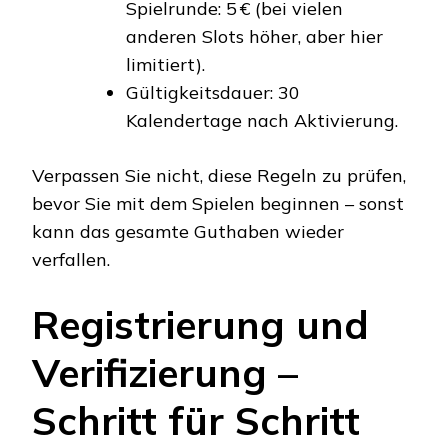
Spielrunde: 5 € (bei vielen
anderen Slots höher, aber hier
limitiert).
Gültigkeitsdauer: 30
Kalendertage nach Aktivierung.
Verpassen Sie nicht, diese Regeln zu prüfen,
bevor Sie mit dem Spielen beginnen – sonst
kann das gesamte Guthaben wieder
verfallen.
Registrierung und
Verifizierung –
Schritt für Schritt