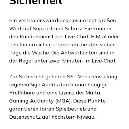
Sicherheit
Ein vertrauenswürdiges Casino legt großen
Wert auf Support und Schutz. Sie können
den Kundendienst per Live‑Chat, E‑Mail oder
Telefon erreichen – rund um die Uhr, sieben
Tage die Woche. Die Antwortzeiten sind in
der Regel unter zwei Minuten im Live‑Chat.
Zur Sicherheit gehören SSL‑Verschlüsselung,
regelmäßige Audits durch unabhängige
Prüflabore und eine Lizenz der Malta
Gaming Authority (MGA). Diese Punkte
garantieren fairen Spielbetrieb und
Datenschutz auf höchstem Niveau.