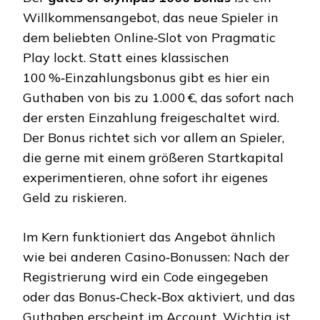
Willkommensangebot, das neue Spieler in
dem beliebten Online‑Slot von Pragmatic
Play lockt. Statt eines klassischen
100 %‑Einzahlungsbonus gibt es hier ein
Guthaben von bis zu 1.000 €, das sofort nach
der ersten Einzahlung freigeschaltet wird.
Der Bonus richtet sich vor allem an Spieler,
die gerne mit einem größeren Startkapital
experimentieren, ohne sofort ihr eigenes
Geld zu riskieren.
Im Kern funktioniert das Angebot ähnlich
wie bei anderen Casino‑Bonussen: Nach der
Registrierung wird ein Code eingegeben
oder das Bonus‑Check‑Box aktiviert, und das
Guthaben erscheint im Account. Wichtig ist,