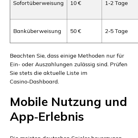
Sofortüberweisung
10 €
1‑2 Tage
Banküberweisung
50 €
2‑5 Tage
Beachten Sie, dass einige Methoden nur für
Ein- oder Auszahlungen zulässig sind. Prüfen
Sie stets die aktuelle Liste im
Casino‑Dashboard.
Mobile Nutzung und
App‑Erlebnis