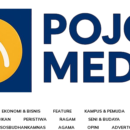
EKONOMI & BISNIS
FEATURE
KAMPUS & PEMUDA
DIKAN
PERISTIWA
RAGAM
SENI & BUDAYA
ESOSBUDHANKAMNAS
AGAMA
OPINI
ADVERT