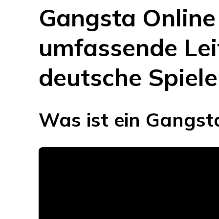
Gangsta Online
umfassende Lei
deutsche Spiele
Was ist ein Gangst