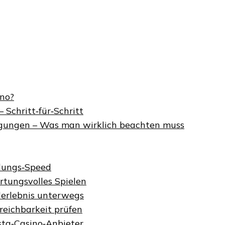
ino?
 Schritt‑für‑Schritt
ungen – Was man wirklich beachten muss
lungs‑Speed
rtungsvolles Spielen
lerlebnis unterwegs
reichbarkeit prüfen
sta‑Casino‑Anbieter