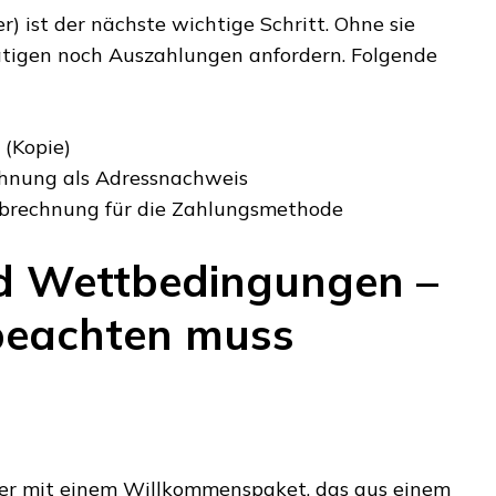
) ist der nächste wichtige Schritt. Ohne sie
tigen noch Auszahlungen anfordern. Folgende
 (Kopie)
chnung als Adressnachweis
brechnung für die Zahlungsmethode
d Wettbedingungen –
beachten muss
eler mit einem Willkommenspaket, das aus einem