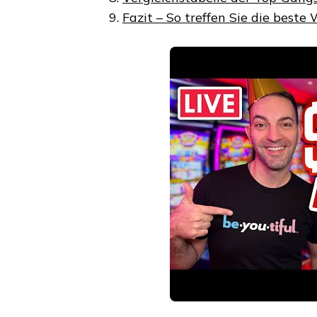
Fazit – So treffen Sie die beste