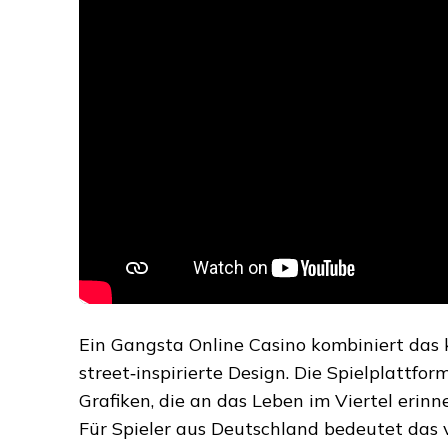
 XII DPR RI Sosialisasikan
Jawab Skeptisisme 
am Makan Bergizi Gratis di
Terhadap Wakil Rak
papan
Saya Tidak Lupa Jan
PEMKOT BALIKPAPAN
DPRD SAMARINDA
Ein Gangsta Online Casino kombiniert das 
street‑inspirierte Design. Die Spielplattfo
Grafiken, die an das Leben im Viertel erinn
Für Spieler aus Deutschland bedeutet das v