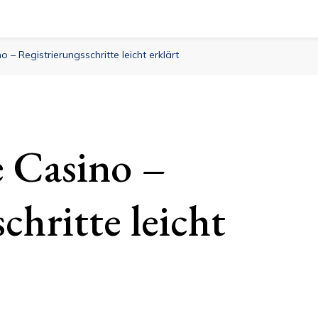
 – Registrierungsschritte leicht erklärt
 Casino –
chritte leicht