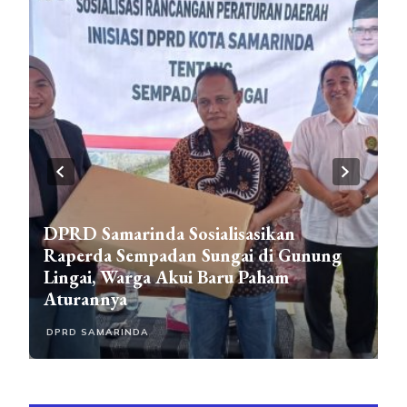
DPRD Samarinda Sosialisasikan
Raperda Sempadan Sungai di Gunung
si
Lingai, Warga Akui Baru Paham
D
Aturannya
d
DPRD SAMARINDA
D