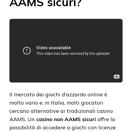
AAMS sicuri?
Il mercato dei giochi d’azzardo online è
molto vario e, in Italia, molti giocatori
cercano alternative ai tradizionali casino
AAMS. Un
casino non AAMS sicuri
offre la
possibilità di accedere a giochi con licenze