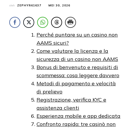
oleh
ZEPHYR61637
MEI 30, 2026
Perché puntare su un casino non
AAMS sicuri?
Come valutare la licenza e la
sicurezza di un casino non AAMS
Bonus di benvenuto e requisiti di
scommessa: cosa leggere davvero
Metodi di pagamento e velocità
di prelievo
Registrazione, verifica KYC e
assistenza clienti
Esperienza mobile e app dedicata
Confronto rapido: tre casinò non