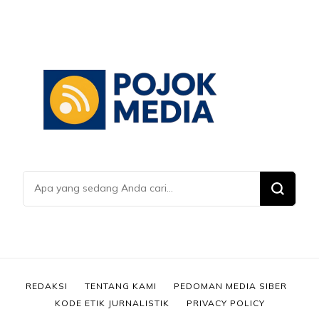
Mencari
Sesuatu?
REDAKSI
TENTANG KAMI
PEDOMAN MEDIA SIBER
KODE ETIK JURNALISTIK
PRIVACY POLICY