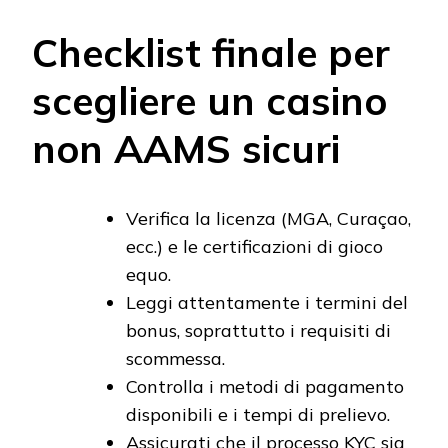
Checklist finale per
scegliere un casino
non AAMS sicuri
Verifica la licenza (MGA, Curaçao,
ecc.) e le certificazioni di gioco
equo.
Leggi attentamente i termini del
bonus, soprattutto i requisiti di
scommessa.
Controlla i metodi di pagamento
disponibili e i tempi di prelievo.
Assicurati che il processo KYC sia