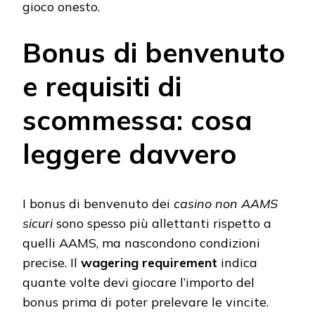
gioco onesto.
Bonus di benvenuto
e requisiti di
scommessa: cosa
leggere davvero
I bonus di benvenuto dei
casino non AAMS
sicuri
sono spesso più allettanti rispetto a
quelli AAMS, ma nascondono condizioni
precise. Il
wagering requirement
indica
quante volte devi giocare l’importo del
bonus prima di poter prelevare le vincite.