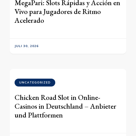
MegaPari: Slots Rápidas y Acción en
Vivo para Jugadores de Ritmo
Acelerado
JULI 30, 2026
UNCATEGORIZED
Chicken Road Slot in Online-
Casinos in Deutschland – Anbieter
und Plattformen