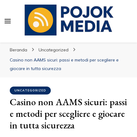
Pojok Media
Beranda
Uncategorized
Casino non AAMS sicuri: passi e metodi per scegliere e
giocare in tutta sicurezza
UNCATEGORIZED
Casino non AAMS sicuri: passi
e metodi per scegliere e giocare
in tutta sicurezza