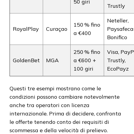
50 giri
Trustly
Neteller,
150 % fino
RoyalPlay
Curaçao
Paysafeca
a €400
Bonifico
250 % fino
Visa, PayP
GoldenBet
MGA
a €600 +
Trustly,
100 giri
EcoPayz
Questi tre esempi mostrano come le
condizioni possono cambiare notevolmente
anche tra operatori con licenza
internazionale. Prima di decidere, confronta
le offerte tenendo conto dei requisiti di
scommessa e della velocità di prelievo.