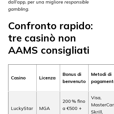
dall’app, per una migliore
responsible
gambling
.
Confronto rapido:
tre casinò non
AAMS consigliati
Bonus di
Metodi di
Casino
Licenza
benvenuto
pagament
Visa,
200 % fino
MasterCar
LuckyStar
MGA
a €500 +
Skrill,