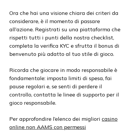
Ora che hai una visione chiara dei criteri da
considerare, è il momento di passare
all’azione. Registrati su una piattaforma che
rispetti tutti i punti della nostra checklist,
completa la verifica KYC e sfrutta il bonus di
benvenuto più adatto al tuo stile di gioco.
Ricorda che giocare in modo responsabile è
fondamentale: imposta limiti di spesa, fai
pause regolari e, se senti di perdere il
controllo, contatta le linee di supporto per il
gioco responsabile.
Per approfondire l’elenco dei migliori
casino
online non AAMS con permessi