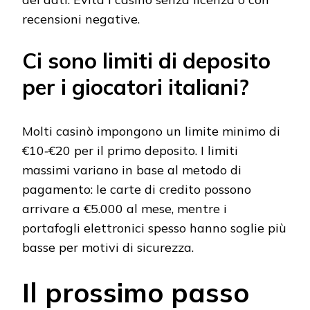
recensioni negative.
Ci sono limiti di deposito
per i giocatori italiani?
Molti casinò impongono un limite minimo di
€10‑€20 per il primo deposito. I limiti
massimi variano in base al metodo di
pagamento: le carte di credito possono
arrivare a €5.000 al mese, mentre i
portafogli elettronici spesso hanno soglie più
basse per motivi di sicurezza.
Il prossimo passo