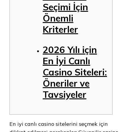
Seçimi İçin
Önemli
Kriterler
2026 Yılı için
En İyi Canlı
Casino Siteleri:
Öneriler ve
Tavsiyeler
En iyi canlı casino sitelerini seçmek için