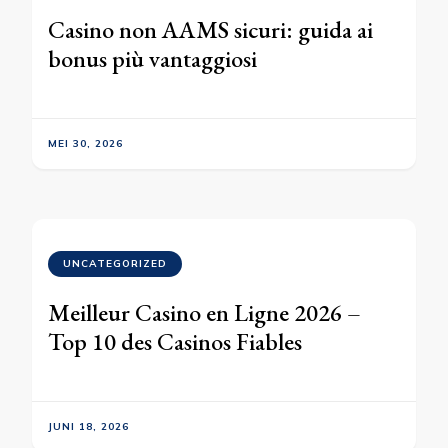
Casino non AAMS sicuri: guida ai
bonus più vantaggiosi
MEI 30, 2026
UNCATEGORIZED
Meilleur Casino en Ligne 2026 –
Top 10 des Casinos Fiables
JUNI 18, 2026