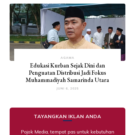
AGAMA
Edukasi Kurban Sejak Dini dan
Penguatan Distribusi Jadi Fokus
Muhammadiyah Samarinda Utara
JUNI 6, 2025
TAYANGKAN IKLAN ANDA
Pojok Media, tempat pas untuk kebutuhan