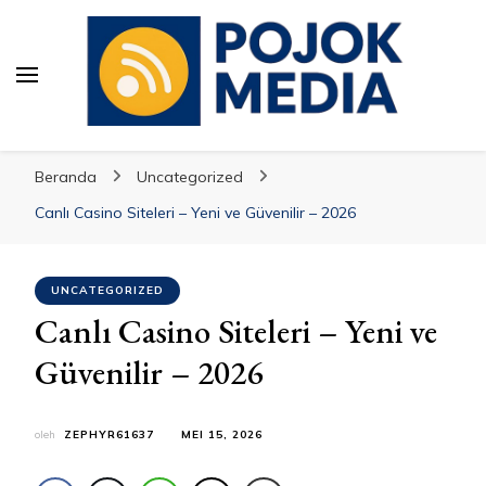
Pojok Media
Beranda
Uncategorized
Canlı Casino Siteleri – Yeni ve Güvenilir – 2026
UNCATEGORIZED
Canlı Casino Siteleri – Yeni ve
Güvenilir – 2026
oleh
ZEPHYR61637
MEI 15, 2026