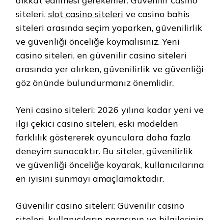
dikkat edilmesi gerekenler: Güvenilir casino
siteleri,
slot casino siteleri
ve casino bahis
siteleri arasında seçim yaparken, güvenilirlik
ve güvenliği önceliğe koymalısınız. Yeni
casino siteleri, en güvenilir casino siteleri
arasında yer alırken, güvenilirlik ve güvenliği
göz önünde bulundurmanız önemlidir.
Yeni casino siteleri: 2026 yılına kadar yeni ve
ilgi çekici casino siteleri, eski modelden
farklılık göstererek oyunculara daha fazla
deneyim sunacaktır. Bu siteler, güvenilirlik
ve güvenliği önceliğe koyarak, kullanıcılarına
en iyisini sunmayı amaçlamaktadır.
Güvenilir casino siteleri: Güvenilir casino
siteleri, kullanıcıların parasının ve bilgilerinin