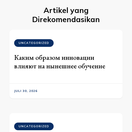
Artikel yang
Direkomendasikan
UNCATEGORIZED
Каким образом инновации
влияют на нынешнее обучение
JULI 30, 2026
UNCATEGORIZED