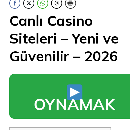
Canlı Casino
Siteleri – Yeni ve
Güvenilir – 2026
OYNAMAK