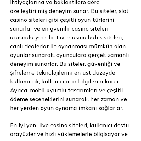
ihtiyaçlarına ve beklentilere göre
özelleştirilmiş deneyim sunar. Bu siteler, slot
casino siteleri gibi çeşitli oyun türlerini
sunarlar ve en gvenilir casino siteleri
arasında yer alır. Live casino bahis siteleri,
canlı dealerlar ile oynanması mümkün olan
oyunlar sunarak, oyunculara gerçek zamanlı
deneyim sunarlar. Bu siteler, güvenliği ve
şifreleme teknolojilerini en üst düzeyde
kullanarak, kullanıcıların bilgilerini korur.
Ayrıca, mobil uyumlu tasarımları ve çeşitli
ödeme seçeneklerini sunarak, her zaman ve
her yerden oyun oynama imkanı sağlarlar.
En iyi yeni live casino siteleri, kullanıcı dostu
arayüzler ve hızlı yüklemelerle bilgisayar ve