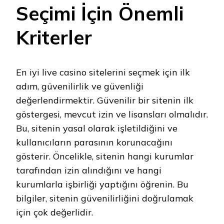
Seçimi İçin Önemli
Kriterler
En iyi live casino sitelerini seçmek için ilk
adım, güvenilirlik ve güvenliği
değerlendirmektir. Güvenilir bir sitenin ilk
göstergesi, mevcut izin ve lisansları olmalıdır.
Bu, sitenin yasal olarak işletildiğini ve
kullanıcıların parasının korunacağını
gösterir. Öncelikle, sitenin hangi kurumlar
tarafından izin alındığını ve hangi
kurumlarla işbirliği yaptığını öğrenin. Bu
bilgiler, sitenin güvenilirliğini doğrulamak
için çok değerlidir.