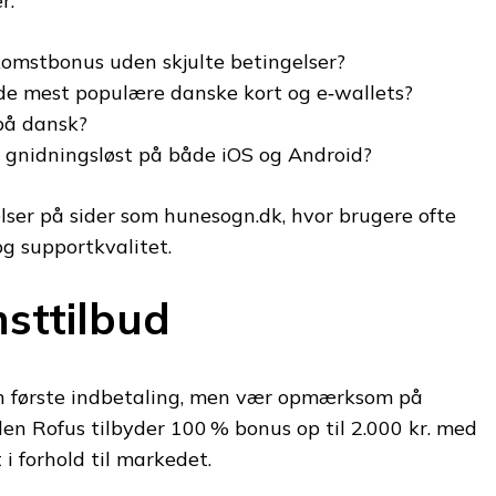
r:
lkomstbonus uden skjulte betingelser?
de mest populære danske kort og e‑wallets?
 på dansk?
et gnidningsløst på både iOS og Android?
ser på sider som hunesogn.dk, hvor brugere ofte
og supportkvalitet.
sttilbud
in første indbetaling, men vær opmærksom på
n Rofus tilbyder 100 % bonus op til 2.000 kr. med
i forhold til markedet.