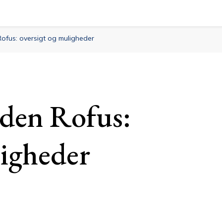
ofus: oversigt og muligheder
uden Rofus:
ligheder