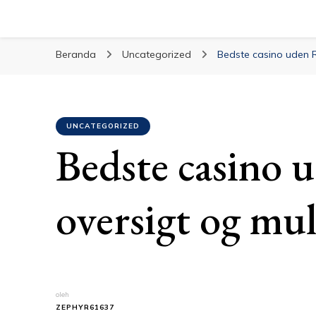
Beranda
Uncategorized
Bedste casino uden R
UNCATEGORIZED
Bedste casino 
oversigt og mu
oleh
ZEPHYR61637