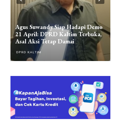
DPRD Samarinda Sosialisasikan
o
Raperda Sempadan Sungai di
DPRD 
,
Gunung Lingai, Warga Akui Baru
Perusd
Paham Aturannya
Sungai
DPRD SAMARINDA
DPRD KA