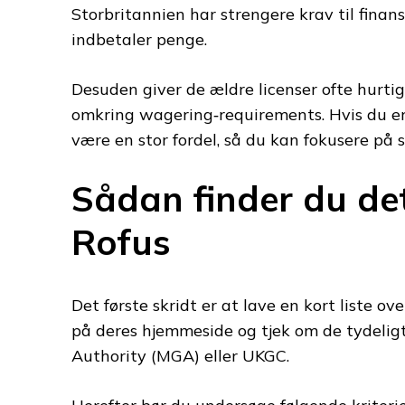
Storbritannien har strengere krav til finansi
indbetaler penge.
Desuden giver de ældre licenser ofte hurti
omkring wagering‑requirements. Hvis du er
være en stor fordel, så du kan fokusere på s
Sådan finder du de
Rofus
Det første skridt er at lave en kort liste o
på deres hjemmeside og tjek om de tydelig
Authority (MGA) eller UKGC.