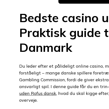
Bedste casino 
Praktisk guide ti
Danmark
Du leder efter et pålideligt online casino, 
forståeligt – mange danske spillere foretr
Gambling Commission, fordi de giver ekstr
ansvarligt spil. I denne guide får du en tr
uden Rofus dansk
, hvad du skal kigge efter
overveje.