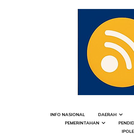
Pojok Media
INFO NASIONAL
DAERAH
PEMERINTAHAN
PENDI
IPOL