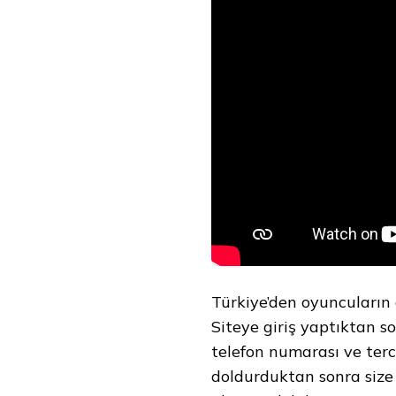
Türkiye’den oyuncuların 
Siteye giriş yaptıktan s
telefon numarası ve terci
doldurduktan sonra size