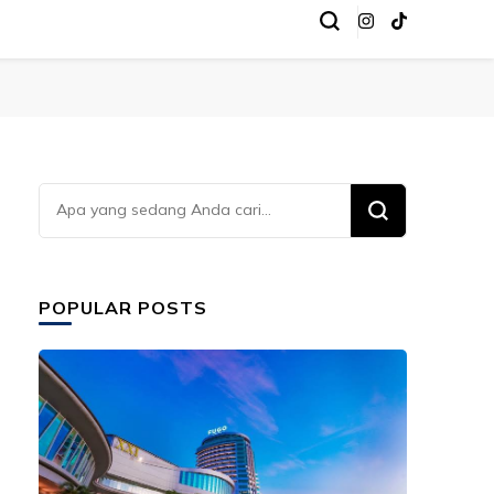
Mencari
Sesuatu?
POPULAR POSTS