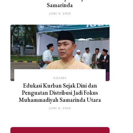
Samarinda
JUNI 4, 2025
AGAMA
Edukasi Kurban Sejak Dini dan
Penguatan Distribusi Jadi Fokus
Muhammadiyah Samarinda Utara
JUNI 6, 2025