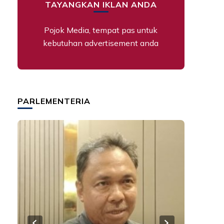
TAYANGKAN IKLAN ANDA
Pojok Media, tempat pas untuk
kebutuhan advertisement anda
PARLEMENTERIA