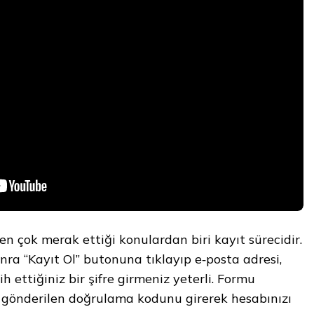
en çok merak ettiği konulardan biri kayıt sürecidir.
onra “Kayıt Ol” butonuna tıklayıp e‑posta adresi,
h ettiğiniz bir şifre girmeniz yeterli. Formu
 gönderilen doğrulama kodunu girerek hesabınızı