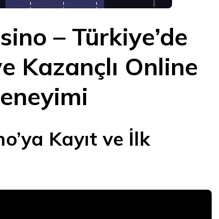
sino – Türkiye’de
ve Kazançlı Online
eneyimi
o’ya Kayıt ve İlk