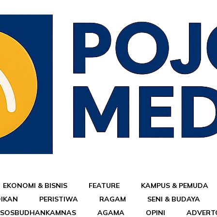
EKONOMI & BISNIS
FEATURE
KAMPUS & PEMUDA
DIKAN
PERISTIWA
RAGAM
SENI & BUDAYA
ESOSBUDHANKAMNAS
AGAMA
OPINI
ADVERT