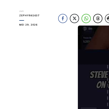
oleh
ZEPHYR61637
MEI 29, 2026