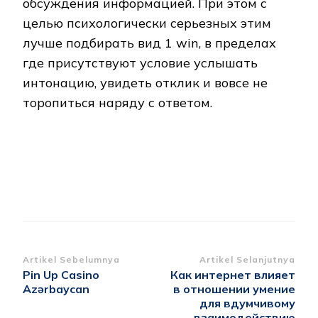
обсуждения информацией. При этом с
целью психологически серьезных этим
лучше подбирать вид 1 win, в пределах
где присутствуют условие услышать
интонацию, увидеть отклик и вовсе не
торопиться наряду с ответом.
Navigasi
Artikel Sebelumnya
Artikel Selanjutnya
Pin Up Casino
Как интернет влияет
Artikel
Azərbaycan
в отношении умение
для вдумчивому
взаимодействию