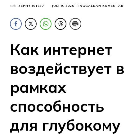
PADA
oleh
ZEPHYR61637
JULI 9, 2026
TINGGALKAN KOMENTAR
КАК
СЕТЬ
СКАЗЫВ
НА
ВОЗМО
К
Как интернет
ГЛУБОК
ВЗАИМ
воздействует в
рамках
способность
для глубокому